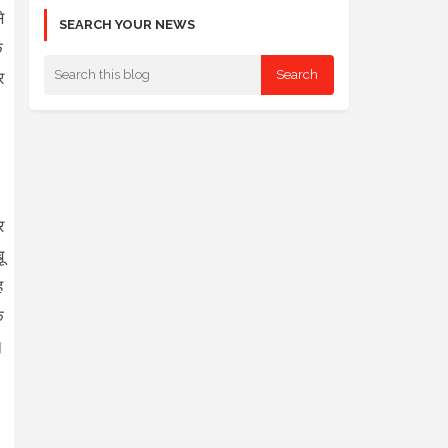
े
SEARCH YOUR NEWS
क
र
र
ू
ह
क
।