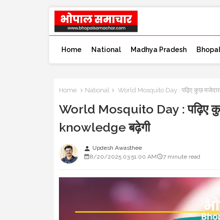
Home
National
Madhya Pradesh
Bhopa
Home
National
World Mosquito Day : पढ़िए कुछ मजेदार 
World Mosquito Day : पढ़िए कुछ 
knowledge बढ़ेगी
Updesh Awasthee
person
8/20/2025 03:51:00 AM
7 minute read