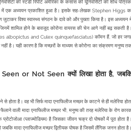
िवर्सिटी की स्टडी रिपोर्ट अमेरिका के कंसास की यूनिवर्सिटी की शोध पत्रिक
ts) में एक अध्ययन प्रकाशित हुआ है। इसके सह-लेखक Stephen Higgs क
 जुटाकर विश्‍व स्‍वास्‍थ्‍य संगठन के दावे को और पुख्‍ता किया है। इस अध्‍ययन मे
ं, जिनमें शामिल होने के बावजूद कोरोना वायरस की चेन आगे नहीं बढ़ सकती है
Aedes albopictus and Culex quinquefasciatus) कॉमन हैं, जो हर जग
नहीं है। यही कारण है कि मच्‍छरों के माध्‍यम से कोरोना का संक्रमण मनुष्‍य त
um Seen or Not Seen क्यों लिखा होता है, जबक
े से होता है। वह भी सिर्फ मादा एनाफिलीज मच्छर के काटने से ही मलेरिया होत
 फैलाने वाली मादा एनाफिलीज मच्छर भी, मनुष्य की तरह मलेरिया के रोग कार
्रोटोजोआ (प्लाज्मोडियम) है जिसका जीवन चक्र दो पोषकों में पूरा होता है
ै जबकि मादा एनाफिलीज मच्छर द्वितीयक पोषक है जिसमें लैंगिक जनन होता है