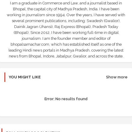
I am a graduate in Commerce and Law, and a journalist based in
Bhopal, the capital city of Madhya Pradesh, India. I have been
working in journalism since 1994. Over the years, I have served with
several prominent publications, including: Swadesh (Gwalior),
Dainik Jagran (Jhansi), Raj Express (Bhopal), Pradesh Today
(Bhopal); Since 2012, I have been working full-time in digital
journalism. I am the founder member and editor of
bhopalsamachar.com, which has established itself as one of the
leading Hindi news portals in Madhya Pradesh, covering the latest
news from Bhopal, Indore, Jabalpur, Gwalior, and across the state.
YOU MIGHT LIKE
Show more
Error:
No results found