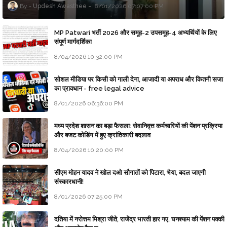
Updesh Awasthee
8/01/2026 07:07:00 PM
MP Patwari भर्ती 2026 और समूह-2 उपसमूह-4 अभ्यर्थियों के लिए
संपूर्ण मार्गदर्शिका
8/04/2026 10:32:00 PM
सोशल मीडिया पर किसी को गाली देना, आजादी या अपराध और कितनी सजा
का प्रावधान - free legal advice
8/01/2026 06:36:00 PM
मध्य प्रदेश शासन का बड़ा फैसला: सेवानिवृत्त कर्मचारियों की पेंशन प्रक्रिया
और बजट कोडिंग में हुए क्रांतिकारी बदलाव
8/04/2026 10:20:00 PM
सीएम मोहन यादव ने खोल दओ सौगातों को पिटारा, भैया, बदल जाएगी
संस्कारधानी!
8/01/2026 07:25:00 PM
दतिया में नरोत्तम मिश्रा जीते, राजेंद्र भारती हार गए, घनश्याम की पेंशन पक्की