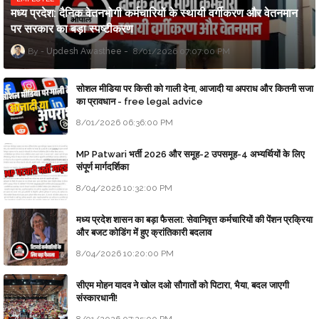
मध्य प्रदेश: दैनिक वेतनभोगी कर्मचारियों के स्थायी वर्गीकरण और वेतनमान
पर सरकार का बड़ा स्पष्टीकरण
Updesh Awasthee
8/01/2026 07:07:00 PM
सोशल मीडिया पर किसी को गाली देना, आजादी या अपराध और कितनी सजा
का प्रावधान - free legal advice
8/01/2026 06:36:00 PM
MP Patwari भर्ती 2026 और समूह-2 उपसमूह-4 अभ्यर्थियों के लिए
संपूर्ण मार्गदर्शिका
8/04/2026 10:32:00 PM
मध्य प्रदेश शासन का बड़ा फैसला: सेवानिवृत्त कर्मचारियों की पेंशन प्रक्रिया
और बजट कोडिंग में हुए क्रांतिकारी बदलाव
8/04/2026 10:20:00 PM
सीएम मोहन यादव ने खोल दओ सौगातों को पिटारा, भैया, बदल जाएगी
संस्कारधानी!