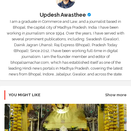
Updesh Awasthee
I am a graduate in Commerce and Law, and a journalist based in
Bhopal, the capital city of Madhya Pradesh, India. I have been
working in journalism since 1994. Over the years, I have served with
several prominent publications, including: Swadesh (Gwalior),
Dainik Jagran (Jhansi), Raj Express (Bhopal), Pradesh Today
(Bhopal); Since 2012, I have been working full-time in digital
journalism. I am the founder member and editor of
bhopalsamachar.com, which has established itself as one of the
leading Hindi news portals in Madhya Pradesh, covering the latest
news from Bhopal, Indore, Jabalpur, Gwalior, and across the state.
YOU MIGHT LIKE
Show more