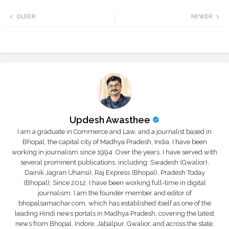
Twi
Wh
OLDER
NEWER
tte
ats
r
app
Updesh Awasthee
I am a graduate in Commerce and Law, and a journalist based in
Bhopal, the capital city of Madhya Pradesh, India. I have been
working in journalism since 1994. Over the years, I have served with
several prominent publications, including: Swadesh (Gwalior),
Dainik Jagran (Jhansi), Raj Express (Bhopal), Pradesh Today
(Bhopal); Since 2012, I have been working full-time in digital
journalism. I am the founder member and editor of
bhopalsamachar.com, which has established itself as one of the
leading Hindi news portals in Madhya Pradesh, covering the latest
news from Bhopal, Indore, Jabalpur, Gwalior, and across the state.