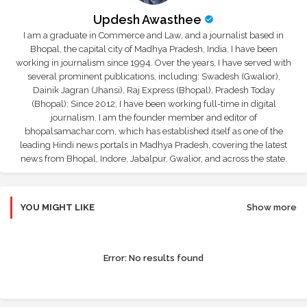
Updesh Awasthee
I am a graduate in Commerce and Law, and a journalist based in
Bhopal, the capital city of Madhya Pradesh, India. I have been
working in journalism since 1994. Over the years, I have served with
several prominent publications, including: Swadesh (Gwalior),
Dainik Jagran (Jhansi), Raj Express (Bhopal), Pradesh Today
(Bhopal); Since 2012, I have been working full-time in digital
journalism. I am the founder member and editor of
bhopalsamachar.com, which has established itself as one of the
leading Hindi news portals in Madhya Pradesh, covering the latest
news from Bhopal, Indore, Jabalpur, Gwalior, and across the state.
YOU MIGHT LIKE
Show more
Error:
No results found