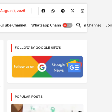
August 7, 2026
ouTube Channel
Whatsapp Channel
Telegram Channel
Joi
FOLLOW BY GOOGLE NEWS
POPULAR POSTS