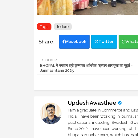
Tags
Indore
Facebook
Twitter
What
OLDER
BHOPAL में भगवान श्री कृष्ण का अभिषेक, श्रंगार और पूजा का मुहूर्त -
Janmashtami 2025
Updesh Awasthee
I am a graduate in Commerce and Law, 
India. I have been working in journali
publications, including: Swadesh (Gwal
Since 2012, I have been working full-t
bhopalsamachar.com, which has establi