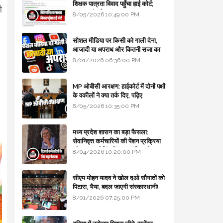
शिक्षक पात्रता विवाद पहुँचा हाई कोर्ट;
ी
सरकार से माँगा जवाब
8/05/2026 10:49:00 PM
सोशल मीडिया पर किसी को गाली देना,
आजादी या अपराध और कितनी सजा का
प्रावधान - free legal advice
8/01/2026 06:36:00 PM
MP ओबीसी आरक्षण: हाईकोर्ट में दोनों पक्षों
के वकीलों ने क्या तर्क दिए, पढ़िए
8/05/2026 10:35:00 PM
मध्य प्रदेश शासन का बड़ा फैसला:
सेवानिवृत्त कर्मचारियों की पेंशन प्रक्रिया
और बजट कोडिंग में हुए क्रांतिकारी
8/04/2026 10:20:00 PM
बदलाव
सीएम मोहन यादव ने खोल दओ सौगातों को
पिटारा, भैया, बदल जाएगी संस्कारधानी!
8/01/2026 07:25:00 PM