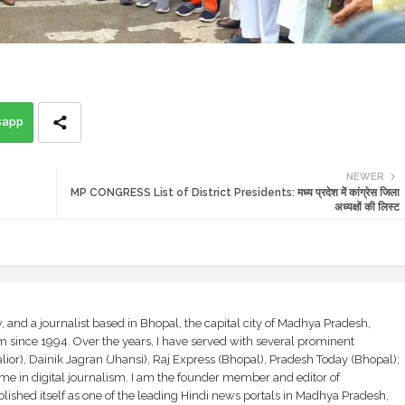
sapp
NEWER
MP CONGRESS List of District Presidents: मध्य प्रदेश में कांग्रेस जिला
अध्यक्षों की लिस्ट
and a journalist based in Bhopal, the capital city of Madhya Pradesh,
sm since 1994. Over the years, I have served with several prominent
ior), Dainik Jagran (Jhansi), Raj Express (Bhopal), Pradesh Today (Bhopal);
ime in digital journalism. I am the founder member and editor of
shed itself as one of the leading Hindi news portals in Madhya Pradesh,