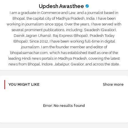
Updesh Awasthee
I am a graduate in Commerce and Law, and a journalist based in
Bhopal, the capital city of Madhya Pradesh, India. I have been
working in journalism since 1994. Over the years, I have served with
several prominent publications, including: Swadesh (Gwalior),
Dainik Jagran (Jhansi), Raj Express (Bhopal), Pradesh Today
(Bhopal); Since 2012, I have been working full-time in digital
journalism. I am the founder member and editor of
bhopalsamachar.com, which has established itself as one of the
leading Hindi news portals in Madhya Pradesh, covering the latest
news from Bhopal, Indore, Jabalpur, Gwalior, and across the state.
YOU MIGHT LIKE
Show more
Error:
No results found