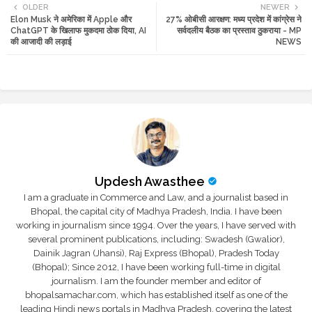
OLDER
NEWER
Elon Musk ने अमेरिका में Apple और
27% ओबीसी आरक्षण: मध्य प्रदेश में कांग्रेस ने
tte
ats
ChatGPT के खिलाफ मुकदमा ठोक दिया, AI
सर्वदलीय बैठक का प्रस्ताव ठुकराया - MP
की आजादी की लड़ाई
NEWS
r
app
Updesh Awasthee
I am a graduate in Commerce and Law, and a journalist based in
Bhopal, the capital city of Madhya Pradesh, India. I have been
working in journalism since 1994. Over the years, I have served with
several prominent publications, including: Swadesh (Gwalior),
Dainik Jagran (Jhansi), Raj Express (Bhopal), Pradesh Today
(Bhopal); Since 2012, I have been working full-time in digital
journalism. I am the founder member and editor of
bhopalsamachar.com, which has established itself as one of the
leading Hindi news portals in Madhya Pradesh, covering the latest