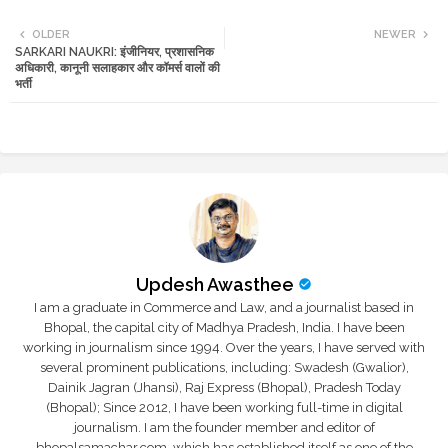
Twi
Wh
OLDER
NEWER
SARKARI NAUKRI: इंजीनियर, प्रशासनिक
tte
ats
अधिकारी, कानूनी सलाहकार और कॉमर्स वालों की
भर्ती
r
app
Updesh Awasthee
I am a graduate in Commerce and Law, and a journalist based in
Bhopal, the capital city of Madhya Pradesh, India. I have been
working in journalism since 1994. Over the years, I have served with
several prominent publications, including: Swadesh (Gwalior),
Dainik Jagran (Jhansi), Raj Express (Bhopal), Pradesh Today
(Bhopal); Since 2012, I have been working full-time in digital
journalism. I am the founder member and editor of
bhopalsamachar.com, which has established itself as one of the