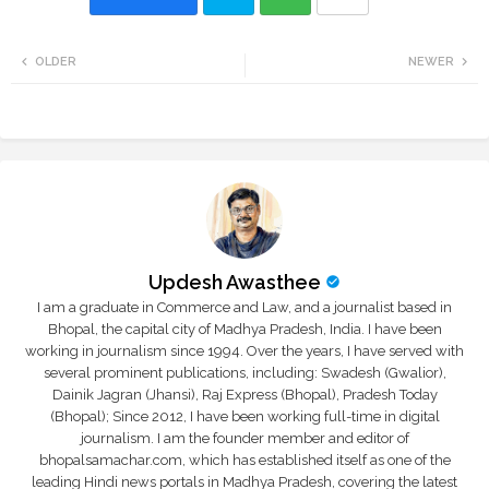
Twi
Wh
OLDER
NEWER
tte
ats
r
app
Updesh Awasthee
I am a graduate in Commerce and Law, and a journalist based in
Bhopal, the capital city of Madhya Pradesh, India. I have been
working in journalism since 1994. Over the years, I have served with
several prominent publications, including: Swadesh (Gwalior),
Dainik Jagran (Jhansi), Raj Express (Bhopal), Pradesh Today
(Bhopal); Since 2012, I have been working full-time in digital
journalism. I am the founder member and editor of
bhopalsamachar.com, which has established itself as one of the
leading Hindi news portals in Madhya Pradesh, covering the latest