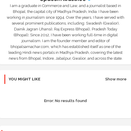
I am a graduate in Commerce and Law, and a journalist based in
Bhopal, the capital city of Madhya Pradesh, India. I have been
working in journalism since 1994. Over the years, I have served with
several prominent publications, including: Swadesh (Gwalior),
Dainik Jagran (Jhansi), Raj Express (Bhopal), Pradesh Today
(Bhopal); Since 2012, I have been working full-time in digital
journalism. I am the founder member and editor of
bhopalsamachar.com, which has established itself as one of the
leading Hindi news portals in Madhya Pradesh, covering the latest
news from Bhopal, Indore, Jabalpur, Gwalior, and across the state.
YOU MIGHT LIKE
Show more
Error:
No results found