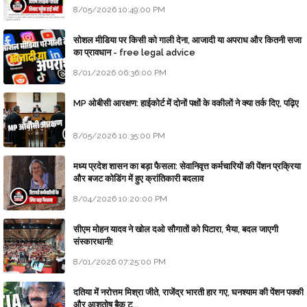
8/05/2026 10:49:00 PM
सोशल मीडिया पर किसी को गाली देना, आजादी या अपराध और कितनी सजा
का प्रावधान - free legal advice
8/01/2026 06:36:00 PM
MP ओबीसी आरक्षण: हाईकोर्ट में दोनों पक्षों के वकीलों ने क्या तर्क दिए, पढ़िए
8/05/2026 10:35:00 PM
मध्य प्रदेश शासन का बड़ा फैसला: सेवानिवृत्त कर्मचारियों की पेंशन प्रक्रिया
और बजट कोडिंग में हुए क्रांतिकारी बदलाव
8/04/2026 10:20:00 PM
सीएम मोहन यादव ने खोल दओ सौगातों को पिटारा, भैया, बदल जाएगी
संस्कारधानी!
8/01/2026 07:25:00 PM
दतिया में नरोत्तम मिश्रा जीते, राजेंद्र भारती हार गए, घनश्याम की पेंशन पक्की
और आशुतोष बैक टू...