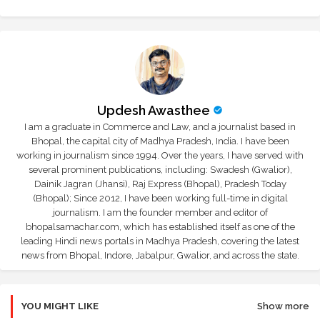
Updesh Awasthee
I am a graduate in Commerce and Law, and a journalist based in
Bhopal, the capital city of Madhya Pradesh, India. I have been
working in journalism since 1994. Over the years, I have served with
several prominent publications, including: Swadesh (Gwalior),
Dainik Jagran (Jhansi), Raj Express (Bhopal), Pradesh Today
(Bhopal); Since 2012, I have been working full-time in digital
journalism. I am the founder member and editor of
bhopalsamachar.com, which has established itself as one of the
leading Hindi news portals in Madhya Pradesh, covering the latest
news from Bhopal, Indore, Jabalpur, Gwalior, and across the state.
YOU MIGHT LIKE
Show more