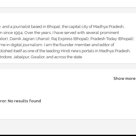
and a journalist based in Bhopal, the capital city of Madhya Pradesh,
sm since 1994. Over the years, I have served with several prominent
ior), Dainik Jagran (Jhansi), Raj Express (Bhopal), Pradesh Today (Bhopal);
ime in digital journalism. I am the founder member and editor of
shed itself as one of the leading Hindi news portals in Madhya Pradesh,
ndore, Jabalpur, Gwalior, and across the state.
Show more
ror:
No results found