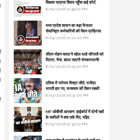
शिक्षक पात्रता विवाद पहुँचा हाई कोर्ट;
ा
सरकार से माँगा जवाब
8/05/2026 10:49:00 PM
मध्य प्रदेश शासन का बड़ा फैसला:
सेवानिवृत्त कर्मचारियों की पेंशन प्रक्रिया
और बजट कोडिंग में हुए क्रांतिकारी
8/04/2026 10:20:00 PM
बदलाव
ं
सीएम मोहन यादव ने खोल दओ सौगातों को
पिटारा, भैया, बदल जाएगी संस्कारधानी!
े
8/01/2026 07:25:00 PM
ी
ा
दतिया में नरोत्तम मिश्रा जीते, राजेंद्र
भारती हार गए, घनश्याम की पेंशन पक्की
।
और आशुतोष बैक टू...
8/03/2026 06:32:00 PM
ब
MP ओबीसी आरक्षण: हाईकोर्ट में दोनों पक्षों
के वकीलों ने क्या तर्क दिए, पढ़िए
8/05/2026 10:35:00 PM