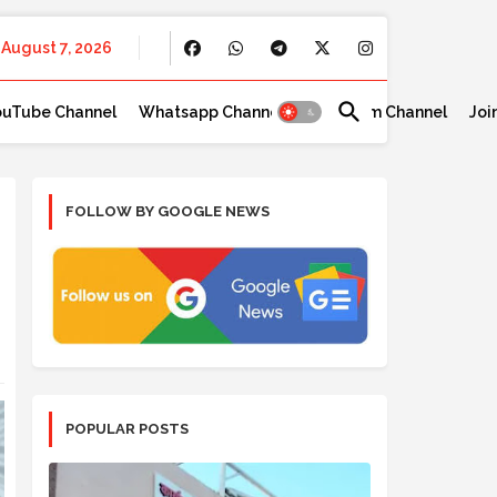
August 7, 2026
ouTube Channel
Whatsapp Channel
Telegram Channel
Joi
FOLLOW BY GOOGLE NEWS
POPULAR POSTS