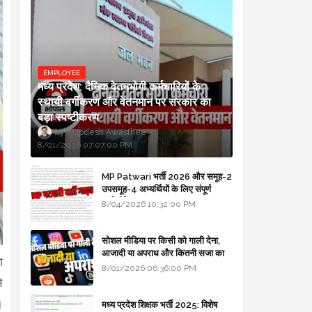
EMPLOYEE
मध्य प्रदेश: दैनिक वेतनभोगी कर्मचारियों के
स्थायी वर्गीकरण और वेतनमान पर सरकार का
बड़ा स्पष्टीकरण
Updesh Awasthee
8/01/2026 07:07:00 PM
MP Patwari भर्ती 2026 और समूह-2
उपसमूह-4 अभ्यर्थियों के लिए संपूर्ण
मार्गदर्शिका
8/04/2026 10:32:00 PM
सोशल मीडिया पर किसी को गाली देना,
आजादी या अपराध और कितनी सजा का
ा
प्रावधान - free legal advice
8/01/2026 06:36:00 PM
े
।
मध्य प्रदेश शिक्षक भर्ती 2025: विशेष