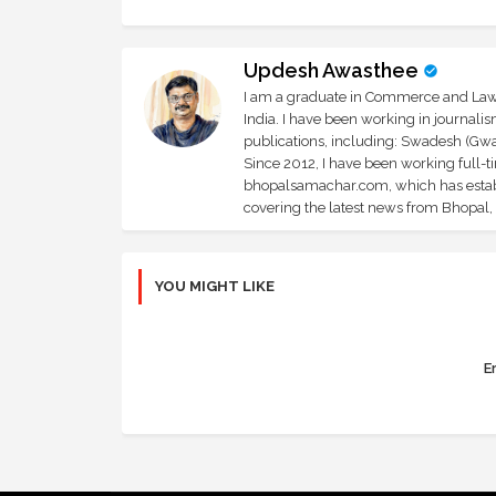
Updesh Awasthee
I am a graduate in Commerce and Law, 
India. I have been working in journali
publications, including: Swadesh (Gwal
Since 2012, I have been working full-t
bhopalsamachar.com, which has establi
covering the latest news from Bhopal, I
YOU MIGHT LIKE
Er