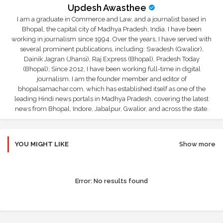
Updesh Awasthee
I am a graduate in Commerce and Law, and a journalist based in
Bhopal, the capital city of Madhya Pradesh, India. I have been
working in journalism since 1994. Over the years, I have served with
several prominent publications, including: Swadesh (Gwalior),
Dainik Jagran (Jhansi), Raj Express (Bhopal), Pradesh Today
(Bhopal); Since 2012, I have been working full-time in digital
journalism. I am the founder member and editor of
bhopalsamachar.com, which has established itself as one of the
leading Hindi news portals in Madhya Pradesh, covering the latest
news from Bhopal, Indore, Jabalpur, Gwalior, and across the state.
YOU MIGHT LIKE
Show more
Error:
No results found