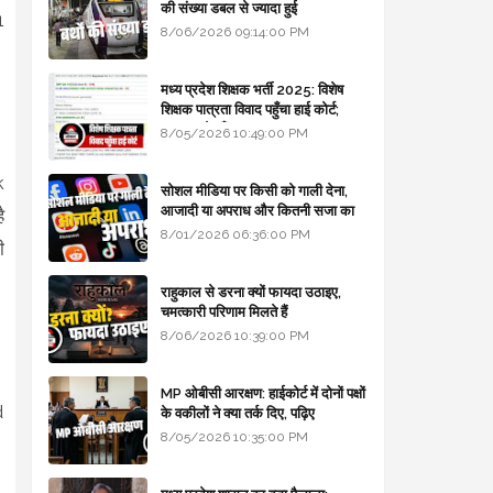
की संख्या डबल से ज्यादा हुई
1
8/06/2026 09:14:00 PM
मध्य प्रदेश शिक्षक भर्ती 2025: विशेष
शिक्षक पात्रता विवाद पहुँचा हाई कोर्ट;
सरकार से माँगा जवाब
8/05/2026 10:49:00 PM
k
सोशल मीडिया पर किसी को गाली देना,
आजादी या अपराध और कितनी सजा का
ै
प्रावधान - free legal advice
8/01/2026 06:36:00 PM
ी
राहुकाल से डरना क्यों फायदा उठाइए,
चमत्कारी परिणाम मिलते हैं
8/06/2026 10:39:00 PM
MP ओबीसी आरक्षण: हाईकोर्ट में दोनों पक्षों
d
के वकीलों ने क्या तर्क दिए, पढ़िए
8/05/2026 10:35:00 PM