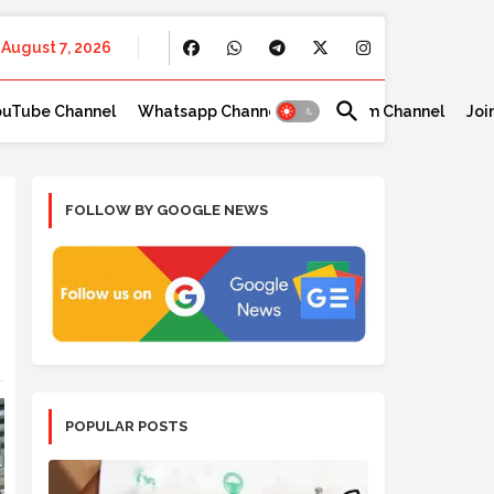
August 7, 2026
ouTube Channel
Whatsapp Channel
Telegram Channel
Joi
FOLLOW BY GOOGLE NEWS
POPULAR POSTS