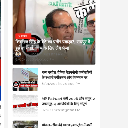
BHOPAL
शिवराज सिंह के बेटे का पनीर पकड़ा?, रायपुर में
हुई कार्रवाई, जांच के लिए लैब भेजा
Updesh Awasthee
8/06/2026 10:09:00 PM
मध्य प्रदेश: दैनिक वेतनभोगी कर्मचारियों
के स्थायी वर्गीकरण और वेतनमान पर
सरकार का बड़ा स्पष्टीकरण
8/01/2026 07:07:00 PM
MP Patwari भर्ती 2026 और समूह-2
उपसमूह-4 अभ्यर्थियों के लिए संपूर्ण
ी
मार्गदर्शिका
8/04/2026 10:32:00 PM
े
क
भोपाल–रीवा वंदे भारत एक्सप्रेस में बर्थों