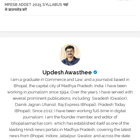
MPESB ADDET 2025 SYLLABUS यहां
tte
ats
से डाउनलोड करें
r
app
Updesh Awasthee
I am a graduate in Commerce and Law, and a journalist based in
Bhopal, the capital city of Madhya Pradesh, India. I have been
working in journalism since 1994. Over the years, I have served with
several prominent publications, including: Swadesh (Gwalior),
Dainik Jagran (Jhansi), Raj Express (Bhopal), Pradesh Today
(Bhopal); Since 2012, I have been working full-time in digital
journalism. I am the founder member and editor of
bhopalsamachar.com, which has established itself as one of the
leading Hindi news portals in Madhya Pradesh, covering the latest
news from Bhopal, Indore, Jabalpur, Gwalior, and across the state.