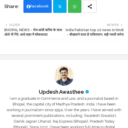
Facebook
Twi
Wh
OLDER
NEWER
BHOPAL NEWS - तेज आंधी बारिश के साथ
India Pakistan top 10 news in hindi
tte
ats
ओले भी गिरे, आधे शहर में ब्लैकआउट
- बौखलाने वाला है पाकिस्तान, बड़ी गलती करेगा
r
app
Updesh Awasthee
I am a graduate in Commerce and Law, and a journalist based in
Bhopal, the capital city of Madhya Pradesh, India. I have been
working in journalism since 1994. Over the years, I have served with
several prominent publications, including: Swadesh (Gwalior),
Dainik Jagran (Jhansi), Raj Express (Bhopal), Pradesh Today
(Bhopal); Since 2012, I have been working full-time in digital