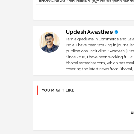
BHOPAL NEWS - मंत्री सिलावट ने प्रद्युम्न सिंह और प्रहलाद पटेल को प
Updesh Awasthee
I am a graduate in Commerce and Law, 
India. I have been working in journali
publications, including: Swadesh (Gwal
Since 2012, I have been working full-t
bhopalsamachar.com, which has establi
covering the latest news from Bhopal, I
YOU MIGHT LIKE
Er