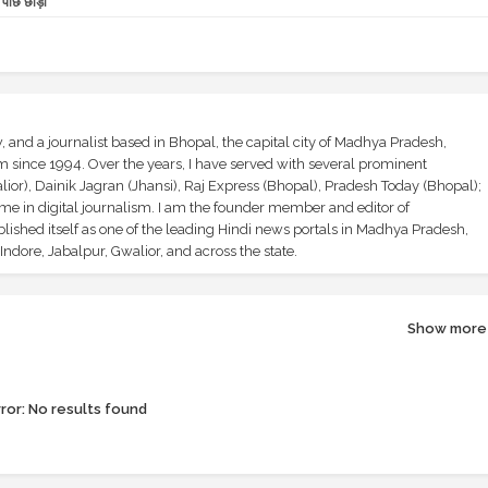
ीछे छोड़ा
and a journalist based in Bhopal, the capital city of Madhya Pradesh,
sm since 1994. Over the years, I have served with several prominent
ior), Dainik Jagran (Jhansi), Raj Express (Bhopal), Pradesh Today (Bhopal);
ime in digital journalism. I am the founder member and editor of
shed itself as one of the leading Hindi news portals in Madhya Pradesh,
ndore, Jabalpur, Gwalior, and across the state.
Show more
ror:
No results found