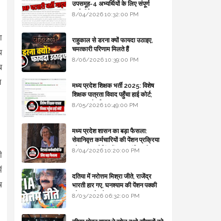
उपसमूह-4 अभ्यर्थियों के लिए संपूर्ण
मार्गदर्शिका
8/04/2026 10:32:00 PM
ा
राहुकाल से डरना क्यों फायदा उठाइए,
चमत्कारी परिणाम मिलते हैं
थ
8/06/2026 10:39:00 PM
ब
त
मध्य प्रदेश शिक्षक भर्ती 2025: विशेष
शिक्षक पात्रता विवाद पहुँचा हाई कोर्ट;
सरकार से माँगा जवाब
8/05/2026 10:49:00 PM
मध्य प्रदेश शासन का बड़ा फैसला:
सेवानिवृत्त कर्मचारियों की पेंशन प्रक्रिया
और बजट कोडिंग में हुए क्रांतिकारी
8/04/2026 10:20:00 PM
ी
बदलाव
ं
दतिया में नरोत्तम मिश्रा जीते, राजेंद्र
ष
भारती हार गए, घनश्याम की पेंशन पक्की
और आशुतोष बैक टू...
8/03/2026 06:32:00 PM