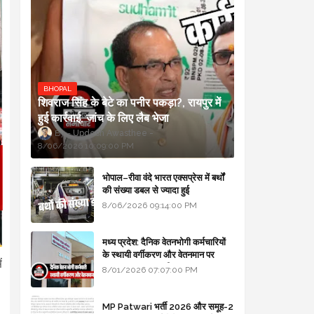
BHOPAL
शिवराज सिंह के बेटे का पनीर पकड़ा?, रायपुर में
हुई कार्रवाई, जांच के लिए लैब भेजा
Updesh Awasthee
8/06/2026 10:09:00 PM
भोपाल–रीवा वंदे भारत एक्सप्रेस में बर्थों
की संख्या डबल से ज्यादा हुई
8/06/2026 09:14:00 PM
मध्य प्रदेश: दैनिक वेतनभोगी कर्मचारियों
के स्थायी वर्गीकरण और वेतनमान पर
ं
सरकार का बड़ा स्पष्टीकरण
8/01/2026 07:07:00 PM
MP Patwari भर्ती 2026 और समूह-2