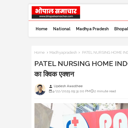
Home
National
Madhya Pradesh
Bhopa
Home
Madhyapradesh
PATEL NURSING HOME INDORE स
PATEL NURSING HOME INDORE स
का क्विक एक्शन
Updesh Awasthee
person
4/22/2025 09:31:00 PM
2 minute read