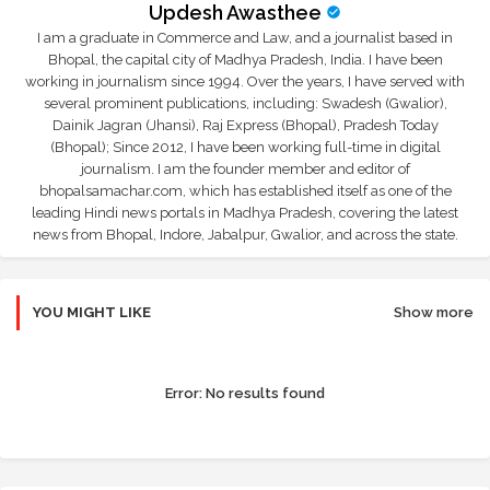
Updesh Awasthee
I am a graduate in Commerce and Law, and a journalist based in
Bhopal, the capital city of Madhya Pradesh, India. I have been
working in journalism since 1994. Over the years, I have served with
several prominent publications, including: Swadesh (Gwalior),
Dainik Jagran (Jhansi), Raj Express (Bhopal), Pradesh Today
(Bhopal); Since 2012, I have been working full-time in digital
journalism. I am the founder member and editor of
bhopalsamachar.com, which has established itself as one of the
leading Hindi news portals in Madhya Pradesh, covering the latest
news from Bhopal, Indore, Jabalpur, Gwalior, and across the state.
YOU MIGHT LIKE
Show more
Error:
No results found