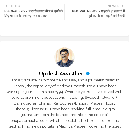
OLDER
NEWER
BHOPAL GIS - फरवरी लास्ट वीक में घूमने के
BHOPAL NEWS - शहर के 7 इलाकों में
tte
ats
लिए भोपाल के पांच नए पर्यटक स्थल
प्रॉपर्टी के दाम बढ़ाने की तैयारी
r
app
Updesh Awasthee
I am a graduate in Commerce and Law, and a journalist based in
Bhopal, the capital city of Madhya Pradesh, India. I have been
working in journalism since 1994. Over the years, I have served with
several prominent publications, including: Swadesh (Gwalior),
Dainik Jagran (Jhansi), Raj Express (Bhopal), Pradesh Today
(Bhopal); Since 2012, I have been working full-time in digital
journalism. I am the founder member and editor of
bhopalsamachar.com, which has established itself as one of the
leading Hindi news portals in Madhya Pradesh, covering the latest