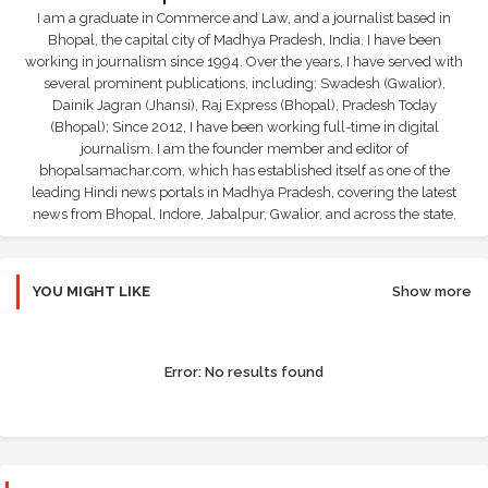
I am a graduate in Commerce and Law, and a journalist based in
Bhopal, the capital city of Madhya Pradesh, India. I have been
working in journalism since 1994. Over the years, I have served with
several prominent publications, including: Swadesh (Gwalior),
Dainik Jagran (Jhansi), Raj Express (Bhopal), Pradesh Today
(Bhopal); Since 2012, I have been working full-time in digital
journalism. I am the founder member and editor of
bhopalsamachar.com, which has established itself as one of the
leading Hindi news portals in Madhya Pradesh, covering the latest
news from Bhopal, Indore, Jabalpur, Gwalior, and across the state.
YOU MIGHT LIKE
Show more
Error:
No results found