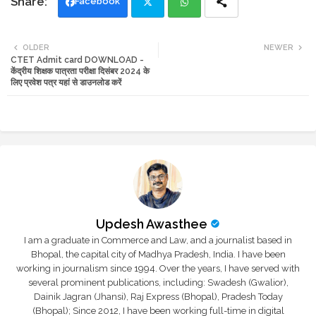
Facebook
Twi
Wh
OLDER
NEWER
CTET Admit card DOWNLOAD -
tte
ats
केंद्रीय शिक्षक पात्रता परीक्षा दिसंबर 2024 के
लिए प्रवेश पत्र यहां से डाउनलोड करें
r
app
Updesh Awasthee
I am a graduate in Commerce and Law, and a journalist based in
Bhopal, the capital city of Madhya Pradesh, India. I have been
working in journalism since 1994. Over the years, I have served with
several prominent publications, including: Swadesh (Gwalior),
Dainik Jagran (Jhansi), Raj Express (Bhopal), Pradesh Today
(Bhopal); Since 2012, I have been working full-time in digital