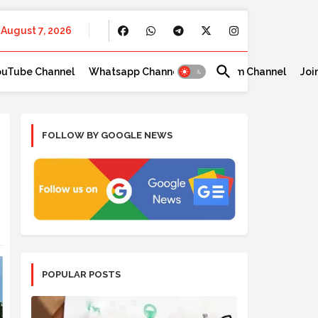
August 7, 2026
ouTube Channel
Whatsapp Channel
Telegram Channel
Joi
FOLLOW BY GOOGLE NEWS
POPULAR POSTS