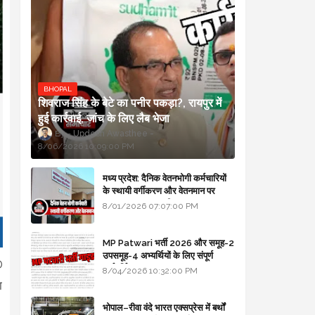
BHOPAL
शिवराज सिंह के बेटे का पनीर पकड़ा?, रायपुर में
हुई कार्रवाई, जांच के लिए लैब भेजा
Updesh Awasthee
8/06/2026 10:09:00 PM
मध्य प्रदेश: दैनिक वेतनभोगी कर्मचारियों
के स्थायी वर्गीकरण और वेतनमान पर
सरकार का बड़ा स्पष्टीकरण
8/01/2026 07:07:00 PM
MP Patwari भर्ती 2026 और समूह-2
उपसमूह-4 अभ्यर्थियों के लिए संपूर्ण
D
मार्गदर्शिका
8/04/2026 10:32:00 PM
ा
भोपाल–रीवा वंदे भारत एक्सप्रेस में बर्थों