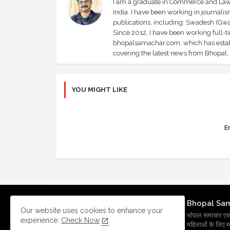
I am a graduate in Commerce and Law, 
India. I have been working in journali
publications, including: Swadesh (Gwal
Since 2012, I have been working full-t
bhopalsamachar.com, which has establi
covering the latest news from Bhopal, I
YOU MIGHT LIKE
Er
Bhopal Sa
Our website uses cookies to enhance your
भोपाल समाचार एक प्र
experience.
Check Now
महिलाओं के लिए मह