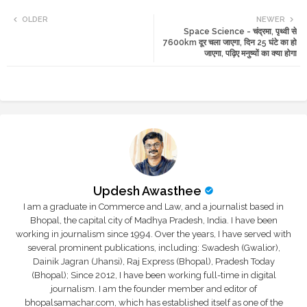
Twi
Wh
OLDER
NEWER
Space Science - चंद्रमा, पृथ्वी से
tte
ats
7600km दूर चला जाएगा, दिन 25 घंटे का हो
जाएगा, पढ़िए मनुष्यों का क्या होगा
r
app
Updesh Awasthee
I am a graduate in Commerce and Law, and a journalist based in
Bhopal, the capital city of Madhya Pradesh, India. I have been
working in journalism since 1994. Over the years, I have served with
several prominent publications, including: Swadesh (Gwalior),
Dainik Jagran (Jhansi), Raj Express (Bhopal), Pradesh Today
(Bhopal); Since 2012, I have been working full-time in digital
journalism. I am the founder member and editor of
bhopalsamachar.com, which has established itself as one of the