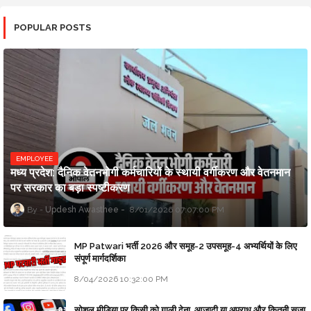
POPULAR POSTS
EMPLOYEE
मध्य प्रदेश: दैनिक वेतनभोगी कर्मचारियों के स्थायी वर्गीकरण और वेतनमान
पर सरकार का बड़ा स्पष्टीकरण
Updesh Awasthee
8/01/2026 07:07:00 PM
MP Patwari भर्ती 2026 और समूह-2 उपसमूह-4 अभ्यर्थियों के लिए
संपूर्ण मार्गदर्शिका
8/04/2026 10:32:00 PM
सोशल मीडिया पर किसी को गाली देना, आजादी या अपराध और कितनी सजा