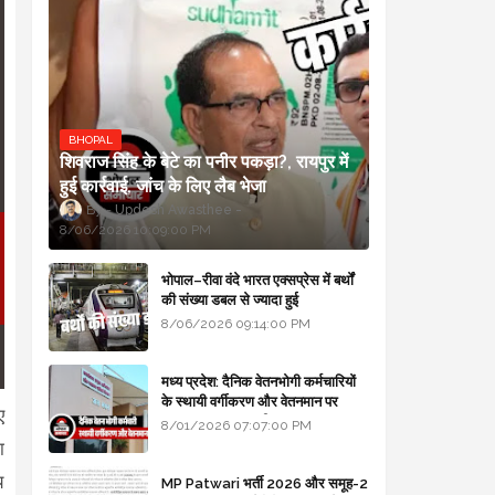
BHOPAL
शिवराज सिंह के बेटे का पनीर पकड़ा?, रायपुर में
हुई कार्रवाई, जांच के लिए लैब भेजा
Updesh Awasthee
8/06/2026 10:09:00 PM
भोपाल–रीवा वंदे भारत एक्सप्रेस में बर्थों
की संख्या डबल से ज्यादा हुई
8/06/2026 09:14:00 PM
मध्य प्रदेश: दैनिक वेतनभोगी कर्मचारियों
के स्थायी वर्गीकरण और वेतनमान पर
ए
सरकार का बड़ा स्पष्टीकरण
8/01/2026 07:07:00 PM
ा
य
MP Patwari भर्ती 2026 और समूह-2