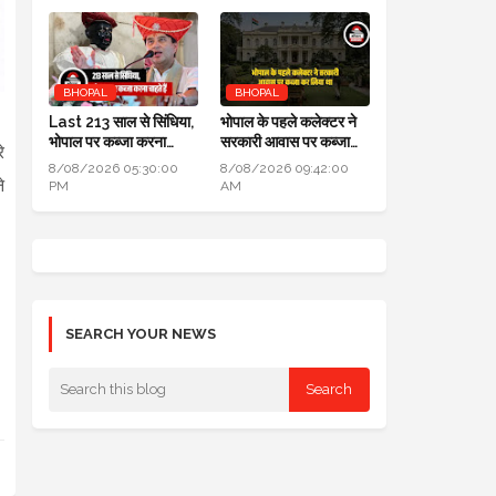
BHOPAL
BHOPAL
Last 213 साल से सिंधिया,
भोपाल के पहले कलेक्टर ने
भोपाल पर कब्जा करना
सरकारी आवास पर कब्जा
े
चाहते हैं लेकिन सफल नहीं हो
कर लिया था, हाई कोर्ट में
8/08/2026 05:30:00
8/08/2026 09:42:00
पाए
हुआ खुलासा
े
PM
AM
SEARCH YOUR NEWS