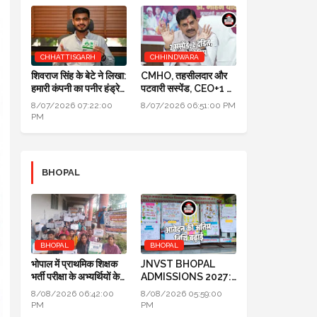
कर्मचारियों के लिए बड़ी खबर
CHHATTISGARH
CHHINDWARA
शिवराज सिंह के बेटे ने लिखा:
CMHO, तहसीलदार और
हमारी कंपनी का पनीर हंड्रेड
पटवारी सस्पेंड, CEO+1 का
परसेंट प्योर है, लैब रिपोर्ट आ
सैलरी इंक्रीमेंट स्टॉप,
8/07/2026 07:22:00
8/07/2026 06:51:00 PM
गई है
SDM+2 को नोटिस:
PM
मुख्यमंत्री जन-विश्वास
BHOPAL
BHOPAL
BHOPAL
भोपाल में प्राथमिक शिक्षक
JNVST BHOPAL
भर्ती परीक्षा के अभ्यर्थियों के
ADMISSIONS 2027:
प्रदर्शन का दूसरा दिन
कक्षा 6 में प्रवेश के लिए
8/08/2026 06:42:00
8/08/2026 05:59:00
आवेदन की अंतिम तिथि बढ़ाई
PM
PM