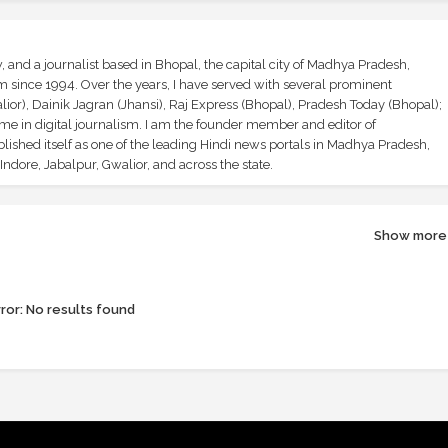
and a journalist based in Bhopal, the capital city of Madhya Pradesh,
sm since 1994. Over the years, I have served with several prominent
ior), Dainik Jagran (Jhansi), Raj Express (Bhopal), Pradesh Today (Bhopal);
ime in digital journalism. I am the founder member and editor of
shed itself as one of the leading Hindi news portals in Madhya Pradesh,
ndore, Jabalpur, Gwalior, and across the state.
Show more
ror:
No results found