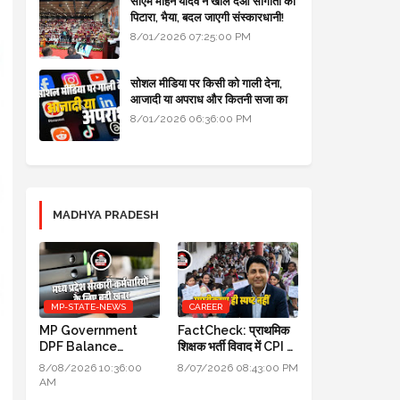
सीएम मोहन यादव ने खोल दओ सौगातों को
पिटारा, भैया, बदल जाएगी संस्कारधानी!
8/01/2026 07:25:00 PM
सोशल मीडिया पर किसी को गाली देना,
आजादी या अपराध और कितनी सजा का
प्रावधान - free legal advice
8/01/2026 06:36:00 PM
MADHYA PRADESH
MP-STATE-NEWS
CAREER
MP Government
FactCheck: प्राथमिक
DPF Balance
शिक्षक भर्ती विवाद में CPI का
Update New
स्पष्टीकरण ही स्पष्ट नहीं
8/08/2026 10:36:00
8/07/2026 08:43:00 PM
Guidelines 2026:
AM
मध्य प्रदेश सरकारी