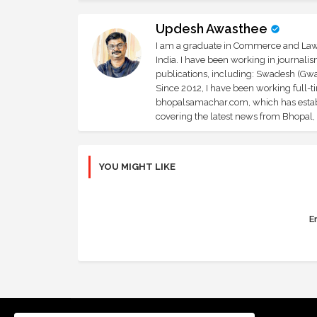
Updesh Awasthee
I am a graduate in Commerce and Law, 
India. I have been working in journali
publications, including: Swadesh (Gwal
Since 2012, I have been working full-t
bhopalsamachar.com, which has establi
covering the latest news from Bhopal, I
YOU MIGHT LIKE
Er