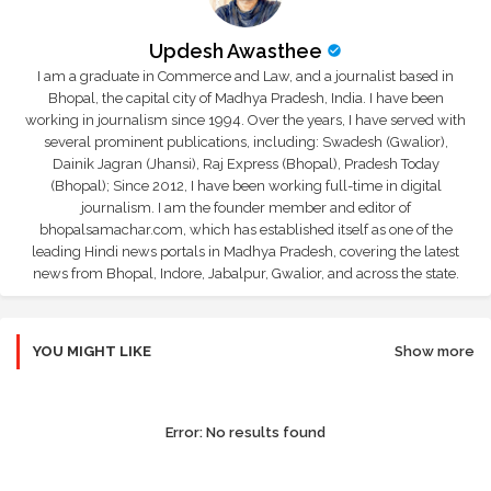
Updesh Awasthee
I am a graduate in Commerce and Law, and a journalist based in
Bhopal, the capital city of Madhya Pradesh, India. I have been
working in journalism since 1994. Over the years, I have served with
several prominent publications, including: Swadesh (Gwalior),
Dainik Jagran (Jhansi), Raj Express (Bhopal), Pradesh Today
(Bhopal); Since 2012, I have been working full-time in digital
journalism. I am the founder member and editor of
bhopalsamachar.com, which has established itself as one of the
leading Hindi news portals in Madhya Pradesh, covering the latest
news from Bhopal, Indore, Jabalpur, Gwalior, and across the state.
YOU MIGHT LIKE
Show more
Error:
No results found