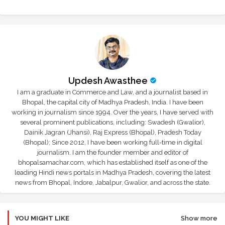
Updesh Awasthee
I am a graduate in Commerce and Law, and a journalist based in
Bhopal, the capital city of Madhya Pradesh, India. I have been
working in journalism since 1994. Over the years, I have served with
several prominent publications, including: Swadesh (Gwalior),
Dainik Jagran (Jhansi), Raj Express (Bhopal), Pradesh Today
(Bhopal); Since 2012, I have been working full-time in digital
journalism. I am the founder member and editor of
bhopalsamachar.com, which has established itself as one of the
leading Hindi news portals in Madhya Pradesh, covering the latest
news from Bhopal, Indore, Jabalpur, Gwalior, and across the state.
YOU MIGHT LIKE
Show more