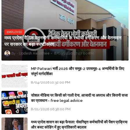
EMPLOYEE
मध्य प्रदेश: दैनिक वेतनभोगी कर्मचारियों के स्थायी वर्गीकरण और वेतनमान
पर सरकार का बड़ा स्पष्टीकरण
Updesh Awasthee
8/01/2026 07:07:00 PM
MP Patwari भर्ती 2026 और समूह-2 उपसमूह-4 अभ्यर्थियों के लिए
संपूर्ण मार्गदर्शिका
8/04/2026 10:32:00 PM
सोशल मीडिया पर किसी को गाली देना, आजादी या अपराध और कितनी सजा
का प्रावधान - free legal advice
8/01/2026 06:36:00 PM
मध्य प्रदेश शासन का बड़ा फैसला: सेवानिवृत्त कर्मचारियों की पेंशन प्रक्रिया
और बजट कोडिंग में हुए क्रांतिकारी बदलाव