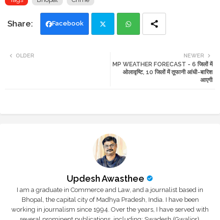
Facebook
Twi
Wh
OLDER
NEWER
MP WEATHER FORECAST - 6 जिलों में
tte
ats
ओलावृष्टि, 10 जिलों में तूफानी आंधी-बारिश
आएगी
r
app
Updesh Awasthee
I am a graduate in Commerce and Law, and a journalist based in
Bhopal, the capital city of Madhya Pradesh, India. I have been
working in journalism since 1994. Over the years, I have served with
several prominent publications, including: Swadesh (Gwalior),