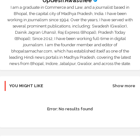
Updesh Awasthee
I am a graduate in Commerce and Law, and a journalist based in
Bhopal, the capital city of Madhya Pradesh, India. I have been
working in journalism since 1994. Over the years, I have served with
several prominent publications, including: Swadesh (Gwalior),
Dainik Jagran (Jhansi), Raj Express (Bhopal), Pradesh Today
(Bhopal); Since 2012, I have been working full-time in digital
journalism. I am the founder member and editor of
bhopalsamachar.com, which has established itself as one of the
leading Hindi news portals in Madhya Pradesh, covering the latest
news from Bhopal, Indore, Jabalpur, Gwalior, and across the state.
YOU MIGHT LIKE
Show more
Error:
No results found