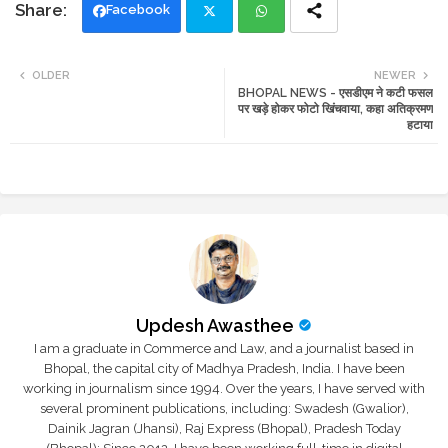
Facebook
Twi
Wh
OLDER
NEWER
BHOPAL NEWS - एसडीएम ने कटी फसल
tte
ats
पर खड़े होकर फोटो खिंचवाया, कहा अतिक्रमण
हटाया
r
app
Updesh Awasthee
I am a graduate in Commerce and Law, and a journalist based in
Bhopal, the capital city of Madhya Pradesh, India. I have been
working in journalism since 1994. Over the years, I have served with
several prominent publications, including: Swadesh (Gwalior),
Dainik Jagran (Jhansi), Raj Express (Bhopal), Pradesh Today