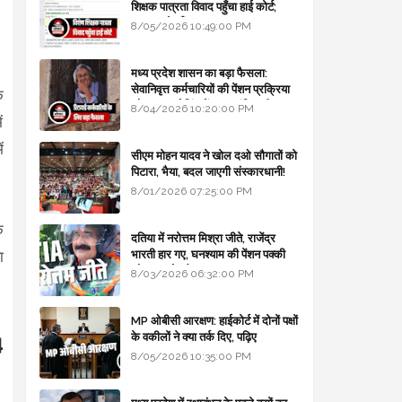
शिक्षक पात्रता विवाद पहुँचा हाई कोर्ट;
सरकार से माँगा जवाब
8/05/2026 10:49:00 PM
मध्य प्रदेश शासन का बड़ा फैसला:
सेवानिवृत्त कर्मचारियों की पेंशन प्रक्रिया
क
और बजट कोडिंग में हुए क्रांतिकारी
8/04/2026 10:20:00 PM
ं
बदलाव
ं
सीएम मोहन यादव ने खोल दओ सौगातों को
पिटारा, भैया, बदल जाएगी संस्कारधानी!
8/01/2026 07:25:00 PM
क
दतिया में नरोत्तम मिश्रा जीते, राजेंद्र
भारती हार गए, घनश्याम की पेंशन पक्की
ा
और आशुतोष बैक टू...
8/03/2026 06:32:00 PM
MP ओबीसी आरक्षण: हाईकोर्ट में दोनों पक्षों
के वकीलों ने क्या तर्क दिए, पढ़िए
4
8/05/2026 10:35:00 PM