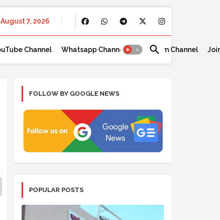
August 7, 2026
ouTube Channel
Whatsapp Channel
Telegram Channel
Joi
FOLLOW BY GOOGLE NEWS
POPULAR POSTS