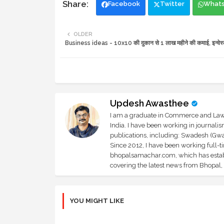
Facebook
Twitter
What
OLDER
Business ideas - 10x10 की दुकान से 1 लाख महीने की कमाई, इन्वेस्
Updesh Awasthee
I am a graduate in Commerce and Law, 
India. I have been working in journali
publications, including: Swadesh (Gwal
Since 2012, I have been working full-t
bhopalsamachar.com, which has establi
covering the latest news from Bhopal, I
YOU MIGHT LIKE