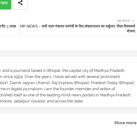
sapp
NEWER
टमेंट 3 लाख
MP NEWS - सभी ग्राम पंचायत सरपंचों के लिए संचालनालय का सर्कुलर, पीएम विश्वकर्मा
योजना
and a journalist based in Bhopal, the capital city of Madhya Pradesh,
sm since 1994. Over the years, I have served with several prominent
ior), Dainik Jagran (Jhansi), Raj Express (Bhopal), Pradesh Today (Bhopal);
ime in digital journalism. I am the founder member and editor of
shed itself as one of the leading Hindi news portals in Madhya Pradesh,
ndore, Jabalpur, Gwalior, and across the state.
Show more