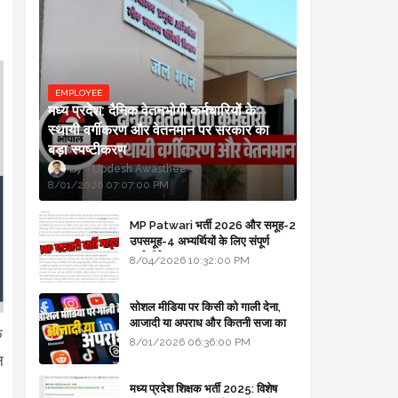
EMPLOYEE
मध्य प्रदेश: दैनिक वेतनभोगी कर्मचारियों के
स्थायी वर्गीकरण और वेतनमान पर सरकार का
बड़ा स्पष्टीकरण
Updesh Awasthee
8/01/2026 07:07:00 PM
MP Patwari भर्ती 2026 और समूह-2
उपसमूह-4 अभ्यर्थियों के लिए संपूर्ण
मार्गदर्शिका
8/04/2026 10:32:00 PM
सोशल मीडिया पर किसी को गाली देना,
आजादी या अपराध और कितनी सजा का
े
प्रावधान - free legal advice
8/01/2026 06:36:00 PM
न
मध्य प्रदेश शिक्षक भर्ती 2025: विशेष