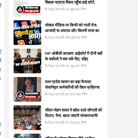
शिक्षक पात्रता विवाद पहुँचा हाई कोर्ट;
ै
सरकार से माँगा जवाब
8/05/2026 10:49:00 PM
सोशल मीडिया पर किसी को गाली देना,
आजादी या अपराध और कितनी सजा का
प्रावधान - free legal advice
8/01/2026 06:36:00 PM
ए
MP ओबीसी आरक्षण: हाईकोर्ट में दोनों पक्षों
के वकीलों ने क्या तर्क दिए, पढ़िए
ं
8/05/2026 10:35:00 PM
त
ि
मध्य प्रदेश शासन का बड़ा फैसला:
सेवानिवृत्त कर्मचारियों की पेंशन प्रक्रिया
और बजट कोडिंग में हुए क्रांतिकारी
8/04/2026 10:20:00 PM
बदलाव
सीएम मोहन यादव ने खोल दओ सौगातों को
पिटारा, भैया, बदल जाएगी संस्कारधानी!
8/01/2026 07:25:00 PM
श
ो