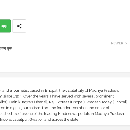
sapp
NEWER
 कब शुरू
and a journalist based in Bhopal, the capital city of Madhya Pradesh,
sm since 1994. Over the years, I have served with several prominent
ior), Dainik Jagran (Jhansi), Raj Express (Bhopal), Pradesh Today (Bhopal);
ime in digital journalism. I am the founder member and editor of
shed itself as one of the leading Hindi news portals in Madhya Pradesh,
ndore, Jabalpur, Gwalior, and across the state.