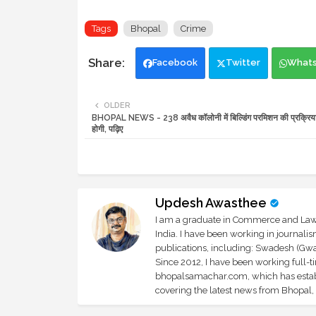
Tags
Bhopal
Crime
Facebook
Twitter
What
OLDER
BHOPAL NEWS - 238 अवैध कॉलोनी में बिल्डिंग परमिशन की प्रक्रिया
होगी, पढ़िए
Updesh Awasthee
I am a graduate in Commerce and Law, 
India. I have been working in journali
publications, including: Swadesh (Gwal
Since 2012, I have been working full-t
bhopalsamachar.com, which has establi
covering the latest news from Bhopal, I