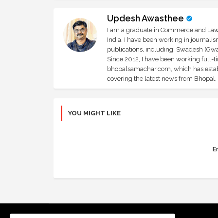
Updesh Awasthee
I am a graduate in Commerce and Law, 
India. I have been working in journali
publications, including: Swadesh (Gwal
Since 2012, I have been working full-t
bhopalsamachar.com, which has establi
covering the latest news from Bhopal, I
YOU MIGHT LIKE
Er