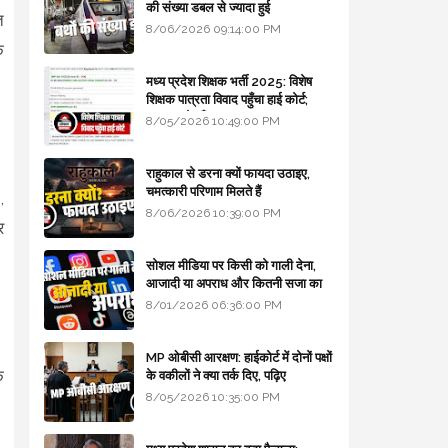
की संख्या डबल से ज्यादा हुई
त
8/06/2026 09:14:00 PM
क
मध्य प्रदेश शिक्षक भर्ती 2025: विशेष
शिक्षक पात्रता विवाद पहुँचा हाई कोर्ट;
सरकार से माँगा जवाब
8/05/2026 10:49:00 PM
राहुकाल से डरना क्यों फायदा उठाइए,
चमत्कारी परिणाम मिलते हैं
,
8/06/2026 10:39:00 PM
र
सोशल मीडिया पर किसी को गाली देना,
आजादी या अपराध और कितनी सजा का
प्रावधान - free legal advice
8/01/2026 06:36:00 PM
MP ओबीसी आरक्षण: हाईकोर्ट में दोनों पक्षों
े
के वकीलों ने क्या तर्क दिए, पढ़िए
8/05/2026 10:35:00 PM