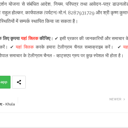
र्शन योजना से संबंधित आदेश, नियम, परिपत्र तथा आवेदन-पत्र डाउनलो
ी राहुल होल्कर, कार्यपालक (पर्यटन) मो.नं. 8287931729 और श्री कृष्ण कुमा
थितियों में सम्पर्क स्थापित किया जा सकता है।
 के लिए कृपया
यहां क्लिक
कीजिए
।
✔
इसी प्रकार की जानकारियों और समाचार क
रें
।
✔
यहां क्लिक
करके हमारा टेलीग्राम चैनल सब्सक्राइब करें।
✔
यहा
 भोपाल समाचार के टेलीग्राम चैनल -
व्हाट्सएप ग्रुप
पर कुछ स्पेशल भी होता है।
sapp
NEWER
ीजिए - Khula