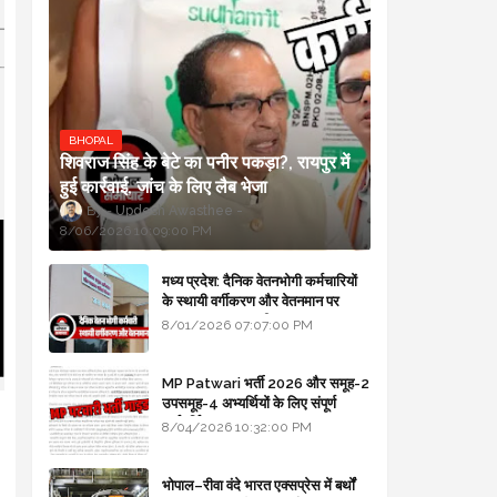
BHOPAL
शिवराज सिंह के बेटे का पनीर पकड़ा?, रायपुर में
हुई कार्रवाई, जांच के लिए लैब भेजा
Updesh Awasthee
8/06/2026 10:09:00 PM
मध्य प्रदेश: दैनिक वेतनभोगी कर्मचारियों
के स्थायी वर्गीकरण और वेतनमान पर
सरकार का बड़ा स्पष्टीकरण
8/01/2026 07:07:00 PM
MP Patwari भर्ती 2026 और समूह-2
उपसमूह-4 अभ्यर्थियों के लिए संपूर्ण
मार्गदर्शिका
8/04/2026 10:32:00 PM
।
भोपाल–रीवा वंदे भारत एक्सप्रेस में बर्थों