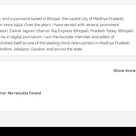
and a journalist based in Bhopal, the capital city of Madhya Pradesh,
sm since 1994. Over the years, I have served with several prominent
ior), Dainik Jagran (Jhansi), Raj Express (Bhopal), Pradesh Today (Bhopal);
ime in digital journalism. I am the founder member and editor of
shed itself as one of the leading Hindi news portals in Madhya Pradesh,
ndore, Jabalpur, Gwalior, and across the state.
Show more
ror:
No results found