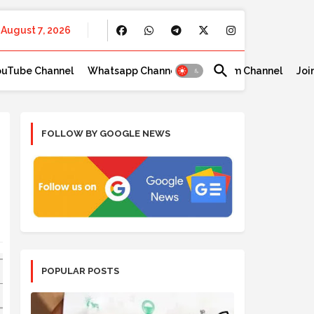
August 7, 2026
ouTube Channel
Whatsapp Channel
Telegram Channel
Joi
FOLLOW BY GOOGLE NEWS
POPULAR POSTS