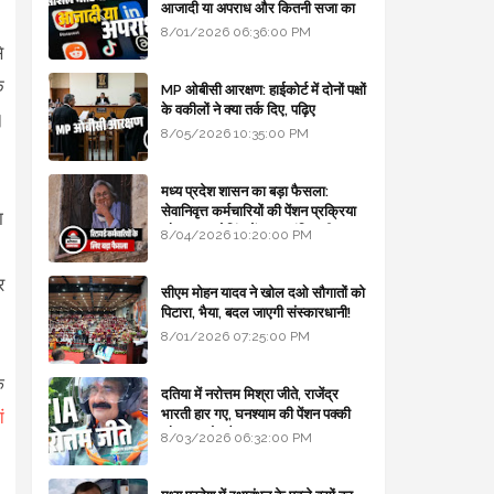
आजादी या अपराध और कितनी सजा का
प्रावधान - free legal advice
8/01/2026 06:36:00 PM
े
े
MP ओबीसी आरक्षण: हाईकोर्ट में दोनों पक्षों
के वकीलों ने क्या तर्क दिए, पढ़िए
।
8/05/2026 10:35:00 PM
मध्य प्रदेश शासन का बड़ा फैसला:
सेवानिवृत्त कर्मचारियों की पेंशन प्रक्रिया
ा
और बजट कोडिंग में हुए क्रांतिकारी
8/04/2026 10:20:00 PM
।
बदलाव
र
सीएम मोहन यादव ने खोल दओ सौगातों को
पिटारा, भैया, बदल जाएगी संस्कारधानी!
8/01/2026 07:25:00 PM
े
दतिया में नरोत्तम मिश्रा जीते, राजेंद्र
भारती हार गए, घनश्याम की पेंशन पक्की
ं
और आशुतोष बैक टू...
8/03/2026 06:32:00 PM