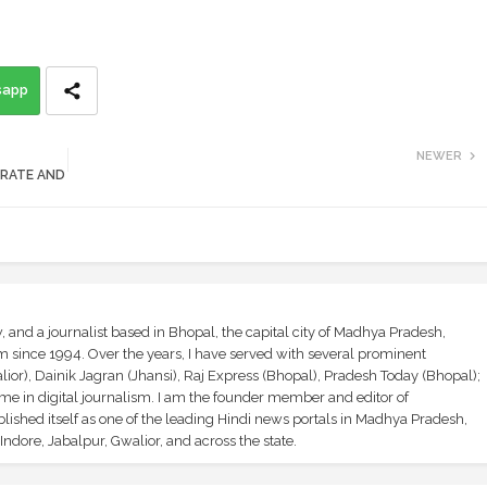
sapp
NEWER
- RATE AND
and a journalist based in Bhopal, the capital city of Madhya Pradesh,
sm since 1994. Over the years, I have served with several prominent
ior), Dainik Jagran (Jhansi), Raj Express (Bhopal), Pradesh Today (Bhopal);
ime in digital journalism. I am the founder member and editor of
shed itself as one of the leading Hindi news portals in Madhya Pradesh,
ndore, Jabalpur, Gwalior, and across the state.