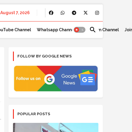
August 7, 2026
ouTube Channel
Whatsapp Channel
Telegram Channel
Joi
FOLLOW BY GOOGLE NEWS
POPULAR POSTS