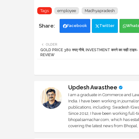
Tags
employee
Madhyapradesh
Facebook
Twitter
What
OLDER
GOLD PRICE 380 रुपए नीचे, INVESTMENT करने का सही टाइम
REVIEW
Updesh Awasthee
I am a graduate in Commerce and Law, 
India. I have been working in journali
publications, including: Swadesh (Gwal
Since 2012, I have been working full-t
bhopalsamachar.com, which has establi
covering the latest news from Bhopal, I