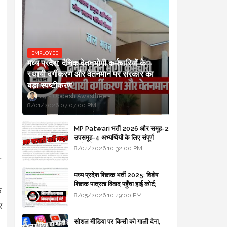
EMPLOYEE
मध्य प्रदेश: दैनिक वेतनभोगी कर्मचारियों के
स्थायी वर्गीकरण और वेतनमान पर सरकार का
बड़ा स्पष्टीकरण
Updesh Awasthee
8/01/2026 07:07:00 PM
MP Patwari भर्ती 2026 और समूह-2
उपसमूह-4 अभ्यर्थियों के लिए संपूर्ण
मार्गदर्शिका
8/04/2026 10:32:00 PM
मध्य प्रदेश शिक्षक भर्ती 2025: विशेष
शिक्षक पात्रता विवाद पहुँचा हाई कोर्ट;
े
सरकार से माँगा जवाब
8/05/2026 10:49:00 PM
र
सोशल मीडिया पर किसी को गाली देना,