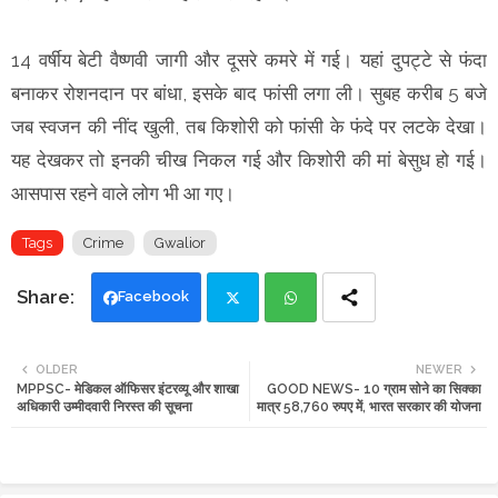
14 वर्षीय बेटी वैष्णवी जागी और दूसरे कमरे में गई। यहां दुपट्टे से फंदा
बनाकर रोशनदान पर बांधा, इसके बाद फांसी लगा ली। सुबह करीब 5 बजे
जब स्वजन की नींद खुली, तब किशोरी को फांसी के फंदे पर लटके देखा।
यह देखकर तो इनकी चीख निकल गई और किशोरी की मां बेसुध हो गई।
आसपास रहने वाले लोग भी आ गए।
Tags
Crime
Gwalior
Facebook
Twi
Wh
OLDER
NEWER
MPPSC- मेडिकल ऑफिसर इंटरव्यू और शाखा
GOOD NEWS- 10 ग्राम सोने का सिक्का
tte
ats
अधिकारी उम्मीदवारी निरस्त की सूचना
मात्र 58,760 रुपए में, भारत सरकार की योजना
r
app