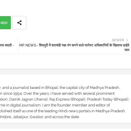
sapp
NEWER
रिया बदली -
MP NEWS- शिवपुरी में शतचंडी यज्ञ भंग करने वाले फारेस्ट अधिकारियों के खिलाफ हाईवे
जाम
and a journalist based in Bhopal, the capital city of Madhya Pradesh,
sm since 1994. Over the years, I have served with several prominent
ior), Dainik Jagran (Jhansi), Raj Express (Bhopal), Pradesh Today (Bhopal);
ime in digital journalism. I am the founder member and editor of
shed itself as one of the leading Hindi news portals in Madhya Pradesh,
ndore, Jabalpur, Gwalior, and across the state.