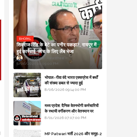
BHOPAL
शिवराज सिंह के बेटे का पनीर पकड़ा?, रायपुर में
हुई कार्रवाई, जांच के लिए लैब भेजा
Updesh Awasthee
8/06/2026 10:09:00 PM
भोपाल–रीवा वंदे भारत एक्सप्रेस में बर्थों
की संख्या डबल से ज्यादा हुई
8/06/2026 09:14:00 PM
मध्य प्रदेश: दैनिक वेतनभोगी कर्मचारियों
के स्थायी वर्गीकरण और वेतनमान पर
सरकार का बड़ा स्पष्टीकरण
8/01/2026 07:07:00 PM
।
MP Patwari भर्ती 2026 और समूह-2