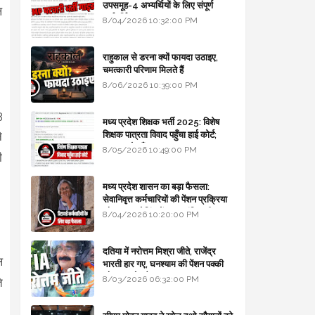
उपसमूह-4 अभ्यर्थियों के लिए संपूर्ण
ल
मार्गदर्शिका
8/04/2026 10:32:00 PM
राहुकाल से डरना क्यों फायदा उठाइए,
चमत्कारी परिणाम मिलते हैं
8/06/2026 10:39:00 PM
3
मध्य प्रदेश शिक्षक भर्ती 2025: विशेष
शिक्षक पात्रता विवाद पहुँचा हाई कोर्ट;
े
सरकार से माँगा जवाब
8/05/2026 10:49:00 PM
ी
मध्य प्रदेश शासन का बड़ा फैसला:
सेवानिवृत्त कर्मचारियों की पेंशन प्रक्रिया
और बजट कोडिंग में हुए क्रांतिकारी
8/04/2026 10:20:00 PM
बदलाव
दतिया में नरोत्तम मिश्रा जीते, राजेंद्र
ल
भारती हार गए, घनश्याम की पेंशन पक्की
और आशुतोष बैक टू...
8/03/2026 06:32:00 PM
े