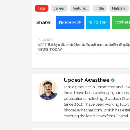
Tags
career
featured
india
National
Facebook
Twitter
What
OLDER
NEET कैंडीडेट्स और उनके पेरेंट्स के लिए बड़ी खबर- काउंसलिंग की प्रक्
NEWS TODAY
Updesh Awasthee
I am a graduate in Commerce and Law, 
India. I have been working in journali
publications, including: Swadesh (Gwal
Since 2012, I have been working full-t
bhopalsamachar.com, which has establi
covering the latest news from Bhopal, I