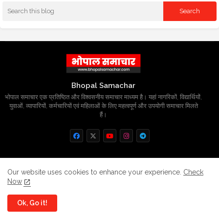
Bhopal Samachar
भोपाल समाचार एक प्रतिष्ठित और विश्वसनीय समाचार माध्यम है। यहां नागरिकों, विद्यार्थियों,
युवाओं, व्यापारियों, कर्मचारियों एवं महिलाओं के लिए महत्वपूर्ण और उपयोगी समाचार मिलते
हैं।
Home
About
Contact us
Privacy Policy
Our website uses cookies to enhance your experience.
Check
Now
Grievance
Disclaimer
sitemap
Ok, Go it!
All Right Reserved Copyright
BhopalSmachar.com