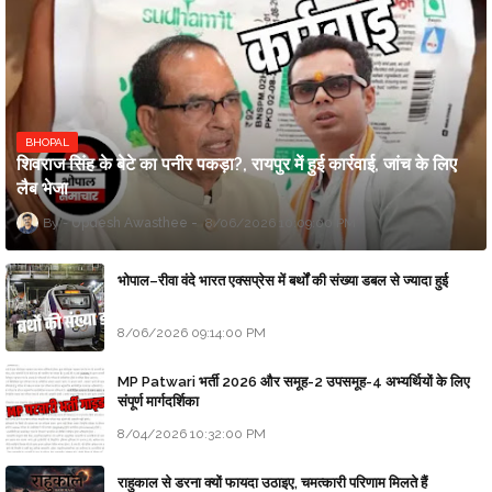
BHOPAL
शिवराज सिंह के बेटे का पनीर पकड़ा?, रायपुर में हुई कार्रवाई, जांच के लिए
लैब भेजा
Updesh Awasthee
8/06/2026 10:09:00 PM
भोपाल–रीवा वंदे भारत एक्सप्रेस में बर्थों की संख्या डबल से ज्यादा हुई
8/06/2026 09:14:00 PM
MP Patwari भर्ती 2026 और समूह-2 उपसमूह-4 अभ्यर्थियों के लिए
संपूर्ण मार्गदर्शिका
8/04/2026 10:32:00 PM
राहुकाल से डरना क्यों फायदा उठाइए, चमत्कारी परिणाम मिलते हैं