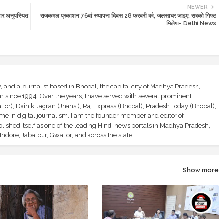
NEWER
ार अनुपस्थित
राजकमल प्रकाशन 76वां स्थापना दिवस 28 फरवरी को, जलसाघर जाइए, सबको गिफ्ट
मिलेगा- Delhi News
and a journalist based in Bhopal, the capital city of Madhya Pradesh,
sm since 1994. Over the years, I have served with several prominent
ior), Dainik Jagran (Jhansi), Raj Express (Bhopal), Pradesh Today (Bhopal);
ime in digital journalism. I am the founder member and editor of
shed itself as one of the leading Hindi news portals in Madhya Pradesh,
ndore, Jabalpur, Gwalior, and across the state.
Show more