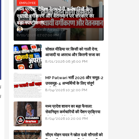
EMPLOYEE
मध्य प्रदेश: दैनिक वेतनभोगी कर्मचारियों के
स्थायी वर्गीकरण और वेतनमान पर सरकार का
बड़ा स्पष्टीकरण
Updesh Awasthee
8/01/2026 07:07:00 PM
सोशल मीडिया पर किसी को गाली देना,
आजादी या अपराध और कितनी सजा का
प्रावधान - free legal advice
8/01/2026 06:36:00 PM
MP Patwari भर्ती 2026 और समूह-2
उपसमूह-4 अभ्यर्थियों के लिए संपूर्ण
क
मार्गदर्शिका
8/04/2026 10:32:00 PM
क
मध्य प्रदेश शासन का बड़ा फैसला:
सेवानिवृत्त कर्मचारियों की पेंशन प्रक्रिया
और बजट कोडिंग में हुए क्रांतिकारी
8/04/2026 10:20:00 PM
बदलाव
सीएम मोहन यादव ने खोल दओ सौगातों को