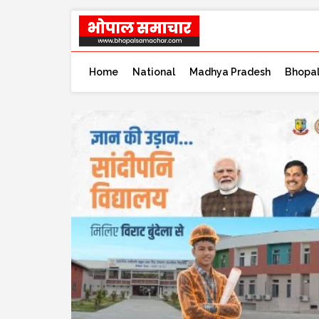
Home
National
Madhya Pradesh
Bhopa