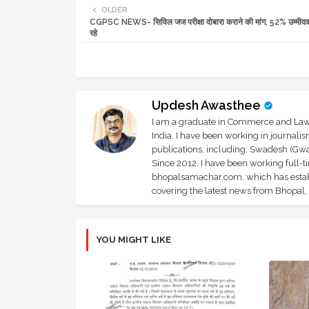
OLDER
CGPSC NEWS- सिविल जज परीक्षा दोबारा कराने की मांग, 52% उम्मीदव
रहे
Updesh Awasthee
I am a graduate in Commerce and Law, 
India. I have been working in journali
publications, including: Swadesh (Gwal
Since 2012, I have been working full-t
bhopalsamachar.com, which has establi
covering the latest news from Bhopal, I
YOU MIGHT LIKE