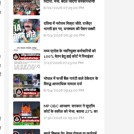
पिटारा, भैया, बदल जाएगी संस्कारधानी!
ं
8/01/2026 07:25:00 PM
थ
दतिया में नरोत्तम मिश्रा जीते, राजेंद्र
भारती हार गए, घनश्याम की पेंशन पक्की
और आशुतोष बैक टू...
8/03/2026 06:32:00 PM
मध्य प्रदेश के नवनियुक्त कर्मचारियों को
े
100% वेतन हेतु हाई कोर्ट ने रिमाइंडर
लिखा
7/27/2026 07:23:00 PM
ा
ं
भोपाल में फर्जी बैंक गारंटी वाले ठेकेदार के
विरुद्ध आपराधिक मामला दर्ज
8/04/2026 09:53:00 PM
MP OBC आरक्षण: सरकार ने सुप्रीम
कोर्ट के वकील को भेजा, बताया 27% का
कानूनी आधार
7/30/2026 10:05:00 PM
ी
न
हमारे शिक्षक ऐप: वेतन रोकना या कार्रवाई