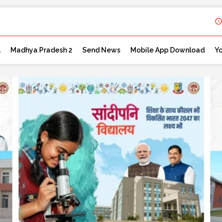
l
Madhya Pradesh 2
Send News
Mobile App Download
Y