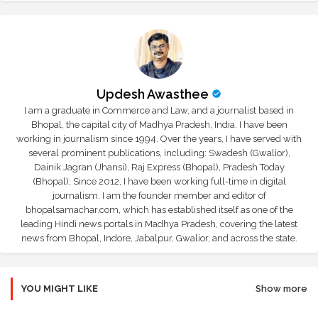
Updesh Awasthee
I am a graduate in Commerce and Law, and a journalist based in
Bhopal, the capital city of Madhya Pradesh, India. I have been
working in journalism since 1994. Over the years, I have served with
several prominent publications, including: Swadesh (Gwalior),
Dainik Jagran (Jhansi), Raj Express (Bhopal), Pradesh Today
(Bhopal); Since 2012, I have been working full-time in digital
journalism. I am the founder member and editor of
bhopalsamachar.com, which has established itself as one of the
leading Hindi news portals in Madhya Pradesh, covering the latest
news from Bhopal, Indore, Jabalpur, Gwalior, and across the state.
YOU MIGHT LIKE
Show more