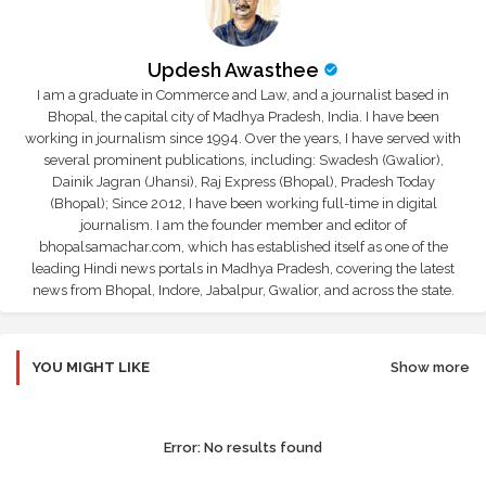
Updesh Awasthee
I am a graduate in Commerce and Law, and a journalist based in
Bhopal, the capital city of Madhya Pradesh, India. I have been
working in journalism since 1994. Over the years, I have served with
several prominent publications, including: Swadesh (Gwalior),
Dainik Jagran (Jhansi), Raj Express (Bhopal), Pradesh Today
(Bhopal); Since 2012, I have been working full-time in digital
journalism. I am the founder member and editor of
bhopalsamachar.com, which has established itself as one of the
leading Hindi news portals in Madhya Pradesh, covering the latest
news from Bhopal, Indore, Jabalpur, Gwalior, and across the state.
YOU MIGHT LIKE
Show more
Error:
No results found