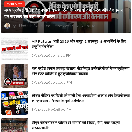
EMPLOYEE
मध्य प्रदेश: दैनिक वेतनभोगी कर्मचारियों के स्थायी वर्गीकरण और वेतनमान
पर सरकार का बड़ा स्पष्टीकरण
Updesh Awasthee
8/01/2026 07:07:00 PM
MP Patwari भर्ती 2026 और समूह-2 उपसमूह-4 अभ्यर्थियों के लिए
संपूर्ण मार्गदर्शिका
8/04/2026 10:32:00 PM
मध्य प्रदेश शासन का बड़ा फैसला: सेवानिवृत्त कर्मचारियों की पेंशन प्रक्रिया
और बजट कोडिंग में हुए क्रांतिकारी बदलाव
8/04/2026 10:20:00 PM
सोशल मीडिया पर किसी को गाली देना, आजादी या अपराध और कितनी सजा
का प्रावधान - free legal advice
8/01/2026 06:36:00 PM
सीएम मोहन यादव ने खोल दओ सौगातों को पिटारा, भैया, बदल जाएगी
संस्कारधानी!