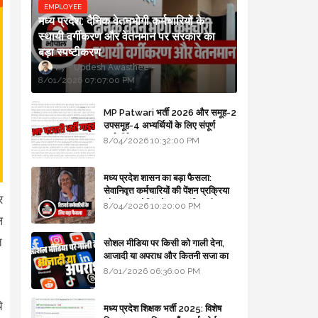
EMPLOYEE
मध्य प्रदेश: दैनिक वेतनभोगी कर्मचारियों के
स्थायी वर्गीकरण और वेतनमान पर सरकार का
बड़ा स्पष्टीकरण
Updesh Awasthee
8/01/2026 07:07:00 PM
MP Patwari भर्ती 2026 और समूह-2
उपसमूह-4 अभ्यर्थियों के लिए संपूर्ण
मार्गदर्शिका
8/04/2026 10:32:00 PM
मध्य प्रदेश शासन का बड़ा फैसला:
सेवानिवृत्त कर्मचारियों की पेंशन प्रक्रिया
र
और बजट कोडिंग में हुए क्रांतिकारी
8/04/2026 10:20:00 PM
बदलाव
ल
त
सोशल मीडिया पर किसी को गाली देना,
आजादी या अपराध और कितनी सजा का
प्रावधान - free legal advice
8/01/2026 06:36:00 PM
े
मध्य प्रदेश शिक्षक भर्ती 2025: विशेष