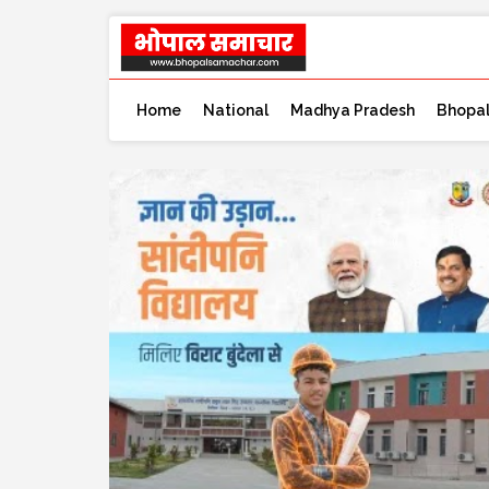
Home
National
Madhya Pradesh
Bhopa