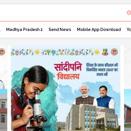
l
Madhya Pradesh 2
Send News
Mobile App Download
Y