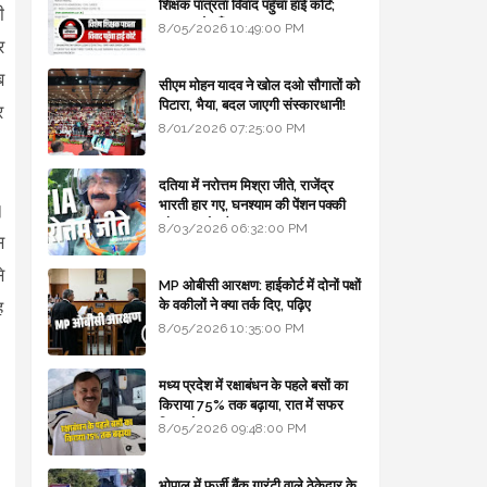
शिक्षक पात्रता विवाद पहुँचा हाई कोर्ट;
ी
सरकार से माँगा जवाब
8/05/2026 10:49:00 PM
र
ब
सीएम मोहन यादव ने खोल दओ सौगातों को
पिटारा, भैया, बदल जाएगी संस्कारधानी!
र
8/01/2026 07:25:00 PM
दतिया में नरोत्तम मिश्रा जीते, राजेंद्र
भारती हार गए, घनश्याम की पेंशन पक्की
।
और आशुतोष बैक टू...
8/03/2026 06:32:00 PM
स
े
MP ओबीसी आरक्षण: हाईकोर्ट में दोनों पक्षों
के वकीलों ने क्या तर्क दिए, पढ़िए
ह
8/05/2026 10:35:00 PM
मध्य प्रदेश में रक्षाबंधन के पहले बसों का
किराया 75% तक बढ़ाया, रात में सफर
किया तो 10% एक्स्ट्रा
8/05/2026 09:48:00 PM
भोपाल में फर्जी बैंक गारंटी वाले ठेकेदार के