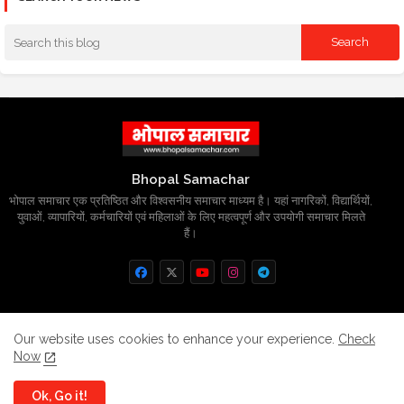
Bhopal Samachar
भोपाल समाचार एक प्रतिष्ठित और विश्वसनीय समाचार माध्यम है। यहां नागरिकों, विद्यार्थियों,
युवाओं, व्यापारियों, कर्मचारियों एवं महिलाओं के लिए महत्वपूर्ण और उपयोगी समाचार मिलते
हैं।
Home
About
Contact us
Privacy Policy
Our website uses cookies to enhance your experience.
Check
Now
Grievance
Disclaimer
sitemap
Ok, Go it!
All Right Reserved Copyright
BhopalSmachar.com