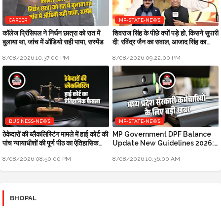
CAREER
MP-STATE-NEWS
कॉलेज प्रिंसिपल ने निर्धन छात्रा को रात में
शिवराज सिंह के पीछे क्यों पड़े हो, किसने सुपारी
बुलाया था, जांच में ऑडियो सही पाया, सस्पेंड
दी: रविंद्र जैन का सवाल, आजाद सिंह का
जवाब
8/08/2026 10:37:00 PM
8/08/2026 09:22:00 PM
BUSINESS-NEWS
MP-STATE-NEWS
ठेकेदारों की ब्लैकलिस्टिंग मामले में हाई कोर्ट की
MP Government DPF Balance
पांच न्यायाधीशों की पूर्ण पीठ का ऐतिहासिक
Update New Guidelines 2026:
फैसला
मध्य प्रदेश सरकारी कर्मचारियों के लिए बड़ी
8/08/2026 08:50:00 PM
8/08/2026 10:36:00 AM
खबर
BHOPAL