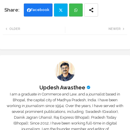
Facebook
Twi
Wh
OLDER
NEWER
tte
ats
r
app
Updesh Awasthee
I am a graduate in Commerce and Law, and a journalist based in
Bhopal, the capital city of Madhya Pradesh, India. I have been
working in journalism since 1994. Over the years, I have served with
several prominent publications, including: Swadesh (Gwalior),
Dainik Jagran (Jhansi), Raj Express (Bhopal), Pradesh Today
(Bhopal); Since 2012, I have been working full-time in digital
journalism. I am the founder member and editor of