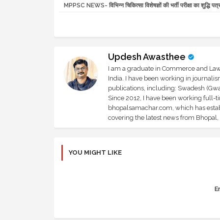
MPPSC NEWS- विभिन्न चिकित्सा विशेषज्ञों की भर्ती परीक्षा का शुद्धि पत्
Updesh Awasthee
I am a graduate in Commerce and Law, 
India. I have been working in journali
publications, including: Swadesh (Gwal
Since 2012, I have been working full-t
bhopalsamachar.com, which has establi
covering the latest news from Bhopal, I
YOU MIGHT LIKE
Er