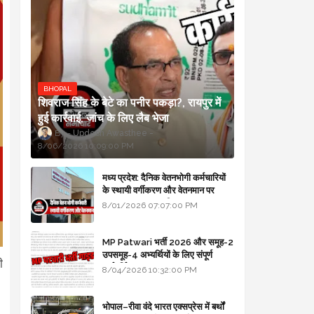
BHOPAL
शिवराज सिंह के बेटे का पनीर पकड़ा?, रायपुर में
हुई कार्रवाई, जांच के लिए लैब भेजा
Updesh Awasthee
8/06/2026 10:09:00 PM
मध्य प्रदेश: दैनिक वेतनभोगी कर्मचारियों
के स्थायी वर्गीकरण और वेतनमान पर
सरकार का बड़ा स्पष्टीकरण
8/01/2026 07:07:00 PM
MP Patwari भर्ती 2026 और समूह-2
उपसमूह-4 अभ्यर्थियों के लिए संपूर्ण
ी
मार्गदर्शिका
8/04/2026 10:32:00 PM
भोपाल–रीवा वंदे भारत एक्सप्रेस में बर्थों