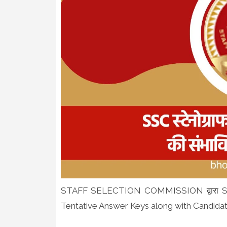
STAFF SELECTION COMMISSION द्वारा Ste
Tentative Answer Keys along with Candidat