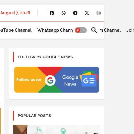
August 7, 2026
ouTube Channel
Whatsapp Channel
Telegram Channel
Joi
FOLLOW BY GOOGLE NEWS
POPULAR POSTS