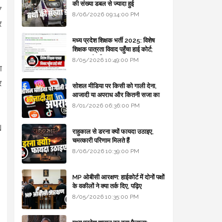
की संख्या डबल से ज्यादा हुई
7
8/06/2026 09:14:00 PM
र
मध्य प्रदेश शिक्षक भर्ती 2025: विशेष
शिक्षक पात्रता विवाद पहुँचा हाई कोर्ट;
सरकार से माँगा जवाब
8/05/2026 10:49:00 PM
ा
र
सोशल मीडिया पर किसी को गाली देना,
आजादी या अपराध और कितनी सजा का
।
प्रावधान - free legal advice
8/01/2026 06:36:00 PM
N
राहुकाल से डरना क्यों फायदा उठाइए,
चमत्कारी परिणाम मिलते हैं
8/06/2026 10:39:00 PM
MP ओबीसी आरक्षण: हाईकोर्ट में दोनों पक्षों
के वकीलों ने क्या तर्क दिए, पढ़िए
8/05/2026 10:35:00 PM