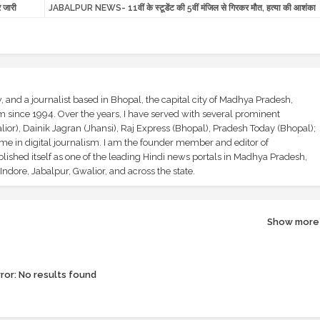
र जारी
JABALPUR NEWS- 11वीं के स्टूडेंट की 5वीं मंजिल से गिरकर मौत, हत्या की आशंका
and a journalist based in Bhopal, the capital city of Madhya Pradesh,
sm since 1994. Over the years, I have served with several prominent
ior), Dainik Jagran (Jhansi), Raj Express (Bhopal), Pradesh Today (Bhopal);
ime in digital journalism. I am the founder member and editor of
shed itself as one of the leading Hindi news portals in Madhya Pradesh,
ndore, Jabalpur, Gwalior, and across the state.
Show more
ror:
No results found