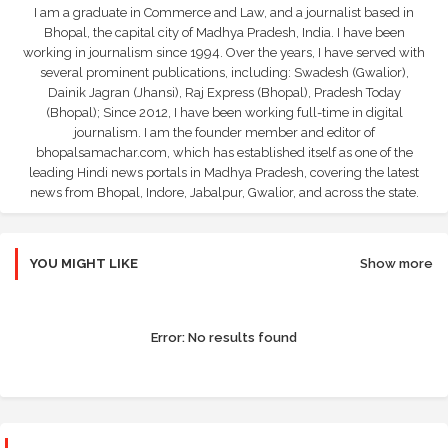
I am a graduate in Commerce and Law, and a journalist based in
Bhopal, the capital city of Madhya Pradesh, India. I have been
working in journalism since 1994. Over the years, I have served with
several prominent publications, including: Swadesh (Gwalior),
Dainik Jagran (Jhansi), Raj Express (Bhopal), Pradesh Today
(Bhopal); Since 2012, I have been working full-time in digital
journalism. I am the founder member and editor of
bhopalsamachar.com, which has established itself as one of the
leading Hindi news portals in Madhya Pradesh, covering the latest
news from Bhopal, Indore, Jabalpur, Gwalior, and across the state.
YOU MIGHT LIKE
Show more
Error:
No results found