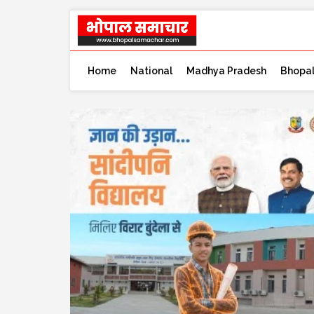
Home
National
Madhya Pradesh
Bhopa