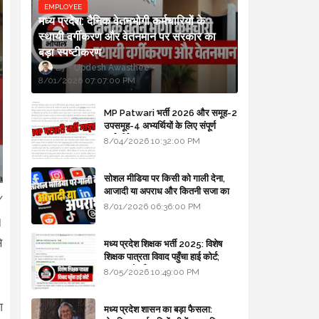
EMPLOYEE
मध्य प्रदेश: दैनिक वेतनभोगी कर्मचारियों के
स्थायी वर्गीकरण और वेतनमान पर सरकार का
बड़ा स्पष्टीकरण
Updesh Awasthee
8/01/2026 07:07:00 PM
MP Patwari भर्ती 2026 और समूह-2
उपसमूह-4 अभ्यर्थियों के लिए संपूर्ण
मार्गदर्शिका
8/04/2026 10:32:00 PM
सोशल मीडिया पर किसी को गाली देना,
आजादी या अपराध और कितनी सजा का
/
प्रावधान - free legal advice
8/01/2026 06:36:00 PM
।
े
मध्य प्रदेश शिक्षक भर्ती 2025: विशेष
शिक्षक पात्रता विवाद पहुँचा हाई कोर्ट;
सरकार से माँगा जवाब
8/05/2026 10:49:00 PM
आ
मध्य प्रदेश शासन का बड़ा फैसला: