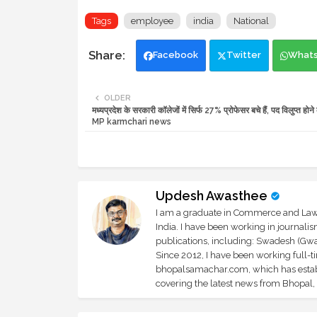
Tags
employee
india
National
Facebook
Twitter
What
OLDER
मध्यप्रदेश के सरकारी कॉलेजों में सिर्फ 27% प्रोफेसर बचे हैं, पद विलुप्त हो
MP karmchari news
Updesh Awasthee
I am a graduate in Commerce and Law, 
India. I have been working in journali
publications, including: Swadesh (Gwal
Since 2012, I have been working full-t
bhopalsamachar.com, which has establi
covering the latest news from Bhopal, I