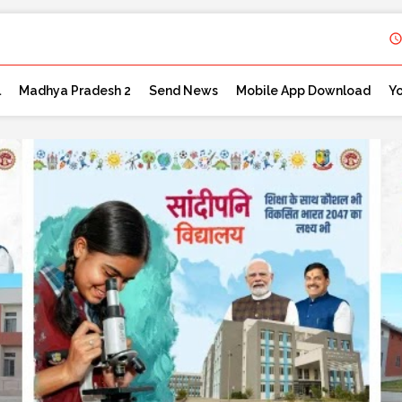
l
Madhya Pradesh 2
Send News
Mobile App Download
Y