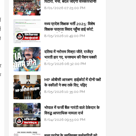
पिटारा, भैया, बदल जाएगी संस्कारधानी!
8/01/2026 07:25:00 PM
ं
मध्य प्रदेश शिक्षक भर्ती 2025: विशेष
ज
शिक्षक पात्रता विवाद पहुँचा हाई कोर्ट;
सरकार से माँगा जवाब
8/05/2026 10:49:00 PM
े
दतिया में नरोत्तम मिश्रा जीते, राजेंद्र
भारती हार गए, घनश्याम की पेंशन पक्की
और आशुतोष बैक टू...
8/03/2026 06:32:00 PM
र
े
MP ओबीसी आरक्षण: हाईकोर्ट में दोनों पक्षों
के वकीलों ने क्या तर्क दिए, पढ़िए
8/05/2026 10:35:00 PM
भोपाल में फर्जी बैंक गारंटी वाले ठेकेदार के
विरुद्ध आपराधिक मामला दर्ज
8/04/2026 09:53:00 PM
मध्य प्रदेश के नवनियुक्त कर्मचारियों को