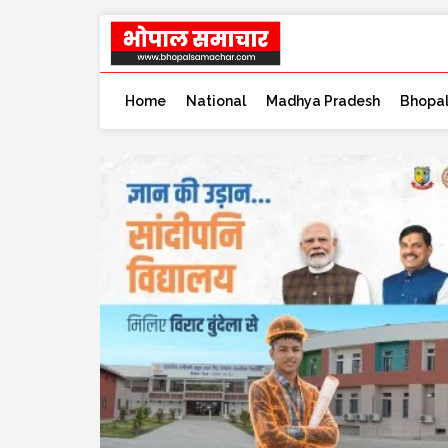
Home
National
Madhya Pradesh
Bhopa