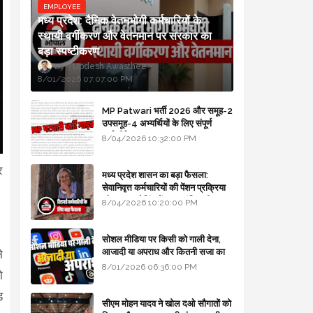
EMPLOYEE
मध्य प्रदेश: दैनिक वेतनभोगी कर्मचारियों के
स्थायी वर्गीकरण और वेतनमान पर सरकार का
बड़ा स्पष्टीकरण
Updesh Awasthee
8/01/2026 07:07:00 PM
MP Patwari भर्ती 2026 और समूह-2
उपसमूह-4 अभ्यर्थियों के लिए संपूर्ण
मार्गदर्शिका
8/04/2026 10:32:00 PM
र
मध्य प्रदेश शासन का बड़ा फैसला:
सेवानिवृत्त कर्मचारियों की पेंशन प्रक्रिया
।
और बजट कोडिंग में हुए क्रांतिकारी
8/04/2026 10:20:00 PM
बदलाव
सोशल मीडिया पर किसी को गाली देना,
आजादी या अपराध और कितनी सजा का
े
प्रावधान - free legal advice
8/01/2026 06:36:00 PM
ो
ड
सीएम मोहन यादव ने खोल दओ सौगातों को