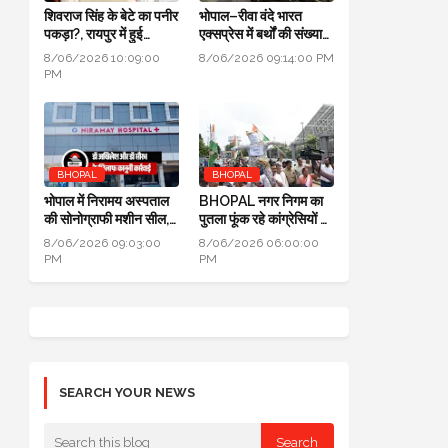
शिवराज सिंह के बेटे का पनीर
भोपाल–रीवा वंदे भारत
पकड़ा?, रायपुर में हुई
एक्सप्रेस में बर्थों की संख्या
कार्रवाई, जांच के लिए लैब
डबल से ज्यादा हुई
8/06/2026 10:09:00
8/06/2026 09:14:00 PM
भेजा
PM
BHOPAL
BHOPAL
भोपाल में निरामय अस्पताल
BHOPAL नगर निगम का
की सोनोग्राफी मशीन सील,
पुतला फूंक रहे कांग्रेसियों ने
सीएमएचओ ने की कार्यवाही
कहा: जब एरिया कमर्शियल
8/06/2026 09:03:00
8/06/2026 06:00:00
नहीं तो टैक्स क्यों लिया
PM
PM
SEARCH YOUR NEWS