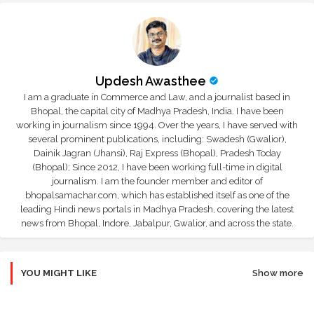
Updesh Awasthee
I am a graduate in Commerce and Law, and a journalist based in
Bhopal, the capital city of Madhya Pradesh, India. I have been
working in journalism since 1994. Over the years, I have served with
several prominent publications, including: Swadesh (Gwalior),
Dainik Jagran (Jhansi), Raj Express (Bhopal), Pradesh Today
(Bhopal); Since 2012, I have been working full-time in digital
journalism. I am the founder member and editor of
bhopalsamachar.com, which has established itself as one of the
leading Hindi news portals in Madhya Pradesh, covering the latest
news from Bhopal, Indore, Jabalpur, Gwalior, and across the state.
YOU MIGHT LIKE
Show more