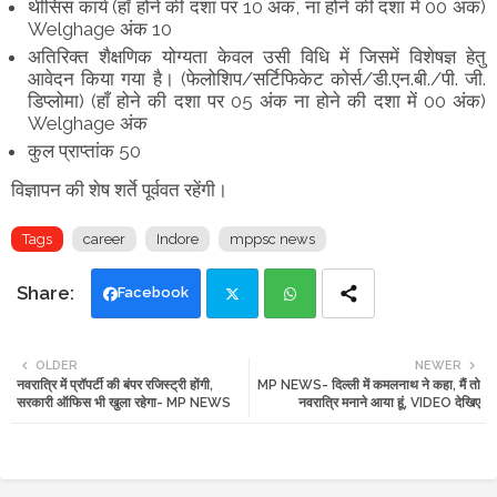
थीसिस कार्य (हाँ होने की दशा पर 10 अंक, ना होने की दशा में 00 अंक)
Welghage अंक 10
अतिरिक्त शैक्षणिक योग्यता केवल उसी विधि में जिसमें विशेषज्ञ हेतु
आवेदन किया गया है। (फेलोशिप/सर्टिफिकेट कोर्स/डी.एन.बी./पी. जी.
डिप्लोमा) (हाँ होने की दशा पर 05 अंक ना होने की दशा में 00 अंक)
Welghage अंक
कुल प्राप्तांक 50
विज्ञापन की शेष शर्ते पूर्ववत रहेंगी।
Tags
career
Indore
mppsc news
Facebook
Twi
Wh
OLDER
NEWER
नवरात्रि में प्रॉपर्टी की बंपर रजिस्ट्री होंगी,
MP NEWS- दिल्ली में कमलनाथ ने कहा, मैं तो
tte
ats
सरकारी ऑफिस भी खुला रहेगा- MP NEWS
नवरात्रि मनाने आया हूं, VIDEO देखिए
r
app