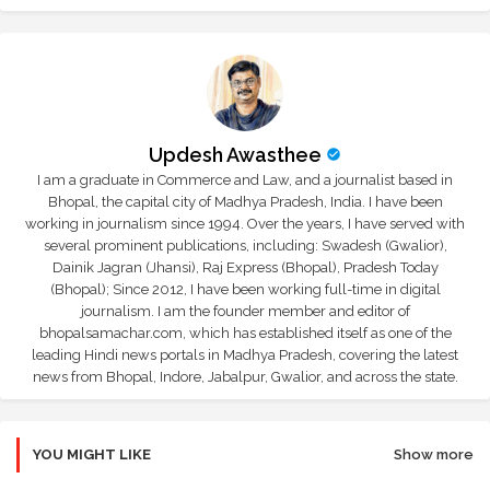
Updesh Awasthee
I am a graduate in Commerce and Law, and a journalist based in
Bhopal, the capital city of Madhya Pradesh, India. I have been
working in journalism since 1994. Over the years, I have served with
several prominent publications, including: Swadesh (Gwalior),
Dainik Jagran (Jhansi), Raj Express (Bhopal), Pradesh Today
(Bhopal); Since 2012, I have been working full-time in digital
journalism. I am the founder member and editor of
bhopalsamachar.com, which has established itself as one of the
leading Hindi news portals in Madhya Pradesh, covering the latest
news from Bhopal, Indore, Jabalpur, Gwalior, and across the state.
YOU MIGHT LIKE
Show more